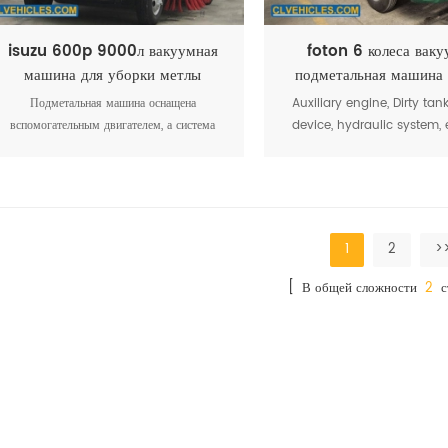
isuzu 600p 9000л вакуумная
foton 6 колеса ваку
машина для уборки метлы
подметальная машина
Подметальная машина оснащена
Auxiliary engine, Dirty tan
вспомогательным двигателем, а система
device, hydraulic system, e
очистки обеспечивает питание от
system are mounted on
вспомогательного двигателя и не влияет на
chassis, used for road dus
мощность всего транспортного средства.
1
2
>
[ В общей сложности
2
с