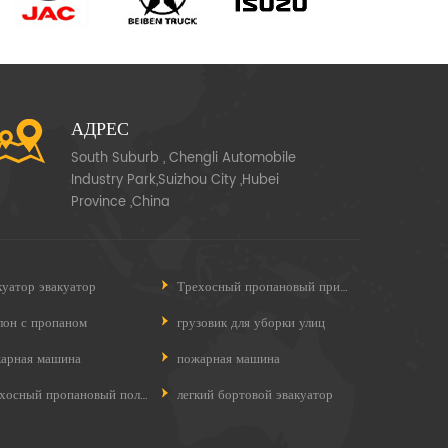
АДРЕС
South Suburb , Chengli Automobile
Industry Park,Suizhou City ,Hubei
Province ,China
куатор эвакуатор
Трехосный пропановый прицеп
лон с пропаном
грузовик для уборки улиц
арная машина
пожарная машина
Трехосный пропановый полуприцеп
легкий бортовой эвакуатор