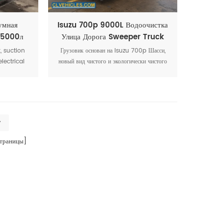
умная
Isuzu 700p 9000L Водоочистка
 5000л
Улица Дорога Sweeper Truck
k, suction
Грузовик основан на Isuzu 700p Шасси,
lectrical
новый вид чистого и экологически чистого
 FOTON
набора стирки, уборки, коллекции
t suction.
канализации в одном многофункциональный
Стиральный грузовик
>
траницы]