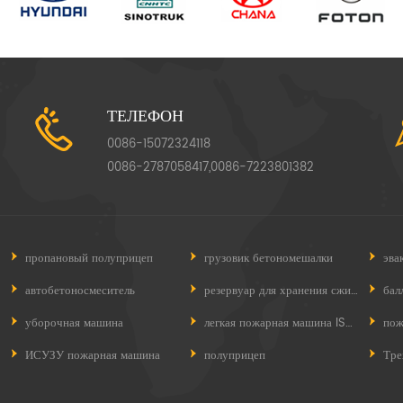
ТЕЛЕФОН
0086-15072324118
0086-2787058417,0086-7223801382
пропановый полуприцеп
грузовик бетономешалки
эва
автобетоносмеситель
резервуар для хранения сжиженного нефтяного газа
бал
уборочная машина
легкая пожарная машина ISUZU
пож
ИСУЗУ пожарная машина
полуприцеп