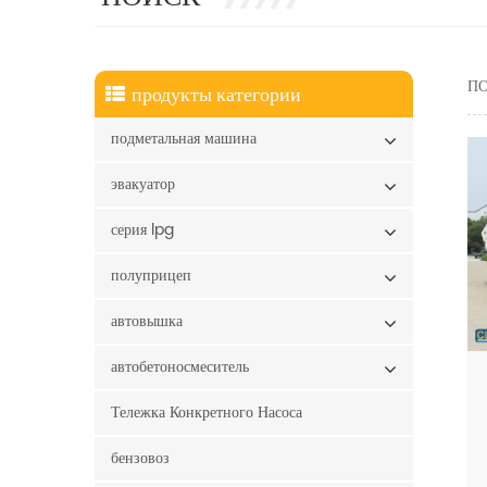
ПО
продукты категории
подметальная машина
эвакуатор
серия lpg
полуприцеп
автовышка
автобетоносмеситель
Тележка Конкретного Насоса
бензовоз