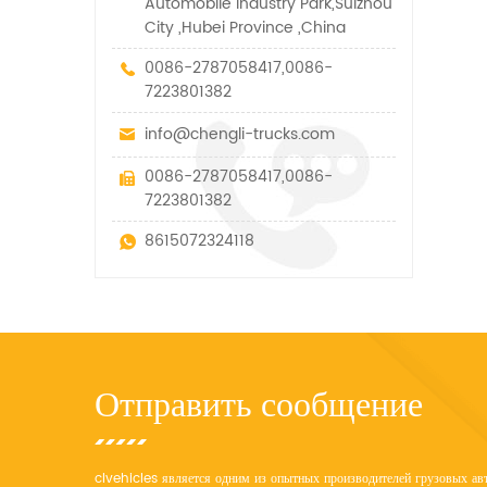
Automobile Industry Park,Suizhou
City ,Hubei Province ,China
0086-2787058417,0086-
7223801382
info@chengli-trucks.com
0086-2787058417,0086-
7223801382
8615072324118
Отправить сообщение
clvehicles является одним из опытных производителей грузовых авт