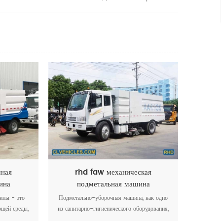
мная
rhd faw механическая
ина
подметальная машина
ины - это
Подметально-уборочная машина, как одно
щей среды,
из санитарно-гигиенического оборудования,
авленное
представляет собой набор средств для