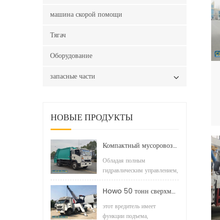
машина скорой помощи
Тягач
Оборудование
запасные части
НОВЫЕ ПРОДУКТЫ
Компактный мусоровоз HOWO LHD 4x2 160 л.с. 12 куб. м
Обладая полным
гидравлическим управлением,
он включает в себя обратный
клапан, гидравлический
Howo 50 тонн сверхмощный эвакуатор эвакуатор
фильтр высокого давления,
этот вредитель имеет
двухходовые
функции подъема,
балансировочные клапаны и