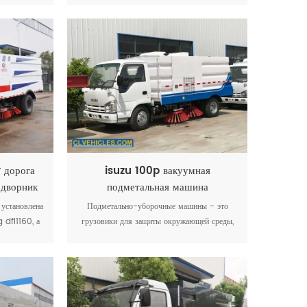
 состоит из
очистки дорожного покрытия, сбора мусора
ередине и
и транспортировки, как одно из новых
обы не было
эффективных средств очистки
всасывания.
 дорога
isuzu 100p вакуумная
 дворник
подметальная машина
установлена
Подметально-уборочные машины - это
 dfl1160, а
грузовики для защиты окружающей среды,
рована из
которые применяют всенаправленное
Он оснащен
распыление воды. Конструкция состоит из
воды,
четырех щеточных дисков посередине и
ем воздуха,
всасывающего диска сзади, чтобы не было
идеальным
летающей пыли и достаточного всасывания.