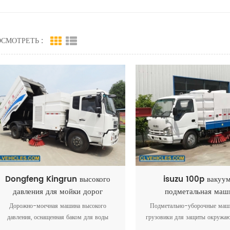
СМОТРЕТЬ :
Dongfeng Kingrun высокого
isuzu 100p вакуу
давления для мойки дорог
подметальная маш
Дорожно-моечная машина высокого
Подметально-уборочные маш
давления, оснащенная баком для воды
грузовики для защиты окружаю
объемом 9000 литров и немецким
которые применяют всенапр