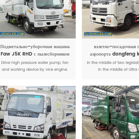
инструментом для подметания
дорог.
Подметально-уборочная машина
взлетно-посадочная 
Faw J5K RHD с пылесборником
аэропорта dongfeng 
очистка воды под вы
Drive high pressure water pump, fan
In the middle of two legisla
давлением вакуум
and working device by vice engine.
in the middle of Ultra
подметальная маш
The function have: sweep road, clean
mouthpiece, inside have hi
and wash road, high pressure wash,
water spray bar and the hi
washing curbs, garbage collection.
spray bar in left and rig