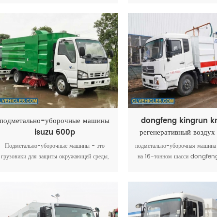
водяным насосом высокого давления.
распыление воды. Конструкция
Максимальное давление мойки до 16МПа.
четырех щеточных дисков пос
всасывающего диска сзади, чт
летающей пыли и достаточного 
подметально-уборочные машины
dongfeng kingrun kr
isuzu 600p
регенеративный воздух
Подметально-уборочные машины - это
подметально-уборочная машина 
грузовики для защиты окружающей среды,
​​на 16-тонном шасси dongfeng
которые применяют всенаправленное
верхняя часть кузова импорти
распыление воды. Конструкция состоит из
Германии Bucher-Schorling 
четырех щеточных дисков посередине и
метлой, резервуаром для 
всасывающего диска сзади, чтобы не было
распылителем воды, всасывани
летающей пыли и достаточного всасывания.
бункером и т. д., является 