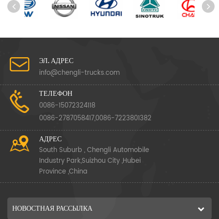
ЭЛ. АДРЕС
info@chengli-trucks.com
ТЕЛЕФОН
0086-15072324118
0086-2787058417,0086-7223801382
АДРЕС
South Suburb , Chengli Automobile
Industry Park,Suizhou City ,Hubei
Province ,China
НОВОСТНАЯ РАССЫЛКА