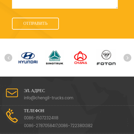
ЭЛ. АДРЕС
info@chengli-trucks.com
ТЕЛЕФОН
0086-15072324118
0086-2787058417,0086-7223801382