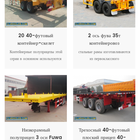
помогает получить наиболее
дюймов или два контейнера 20
подходящие автомобили для
дюймов одновременно.
вас.
20 40-футовый
2 ось фува 35т
контейнер-скелет
контейнеровоз
полуприцеп
каркасный полуприцеп
Контейнерные полуприцепы этой
стальные рамы изготавливаются
серии в основном используются
из первоклассного
в порту для перевозки
горячекатаного или катаного
контейнеров или сыпучих
стального листа, продольной
грузов. Подвески могут быть:
сварной балки с автоматической
пневматическая подвеска,
сваркой, а в качестве
механика (подвеска с рессорной
предварительной обработки
подвеской), подвеска тележки и
используется
т.д.
усовершенствованный процесс
шлифования и окраски.
Низкорамный
Трехосный 40-футовый
полуприцеп 3 оси Fuwa
плоский прицеп 40-