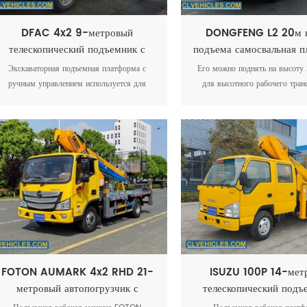
DFAC 4x2 9-метровый
DONGFENG L2 20м в
телескопический подъемник с
подъема самосвальная 
ручным управлением для обрезки
автовышка грузов
Экскаваторная подъемная платформа с
Его можно поднять на высоту
деревьев.
ручным управлением используется для
для высотного рабочего тран
обеспечения временного доступа людей или
средства и использовать в каче
оборудования в труднодоступные места, как
Его грузоподъемность составля
правило, на высоте.
Кроме того, транспортное сред
саморазгружающуюся плоскую 
которую можно использовать дл
грузов.
FOTON AUMARK 4x2 RHD 21-
ISUZU 100P 14-мет
метровый автопогрузчик с
телескопический подъ
подъемной платформой
гидравлическим подъ