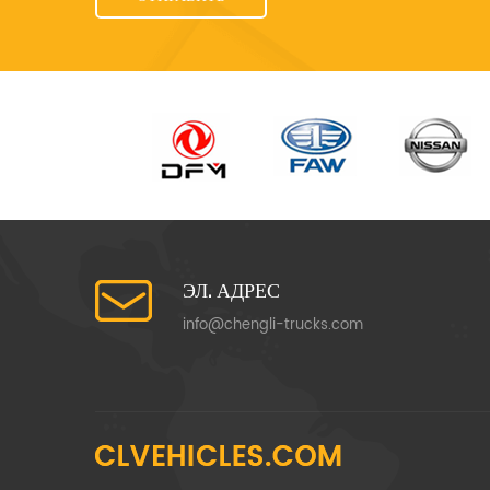
ЭЛ. АДРЕС
info@chengli-trucks.com