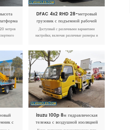
ысота
DFAC 4x2 RHD 28-метровый
платформа
грузовик с подъемной рабочей
ик
платформой
 20 метров
Доступный с различными вариантами
спортного
настройки, включая различные размеры и
стве крана.
конфигурации платформ, 28-метровый
ет 5000 кг.
подъемный грузовик DFAC может быть
ство имеет
адаптирован в соответствии с конкретными
платформу,
эксплуатационными требованиями.
я перевозки
ровый
isuzu 100p 8м гидравлическая
емник с
тележка с воздушной изоляцией
емником