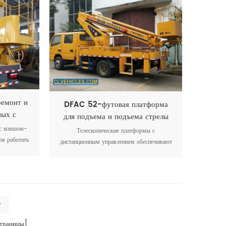
емонт и
DFAC 52-футовая платформа
ных с
для подъема и подъема стрелы
овика
 с ковшом-
Телескопические платформы с
м работать
дистанционным управлением обеспечивают
их местах.
дистанционное управление платформой.
>
траницы]