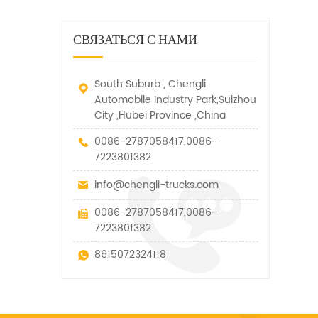
дорожно-спасательный
малых грузов, легковых
быстро убирается, отказ,
автомобиль. у него много
автомобилей и других
нелегальные и другие
функций, таких как подъем,
специальных транспортных
СВЯЗАТЬСЯ С НАМИ
транспортные средства.
вытягивание и подъем тяги.
средств, которые допускаются
в рамках технических
параметров этого вида
South Suburb , Chengli
Automobile Industry Park,Suizhou
City ,Hubei Province ,China
0086-2787058417,0086-
7223801382
info@chengli-trucks.com
0086-2787058417,0086-
7223801382
8615072324118