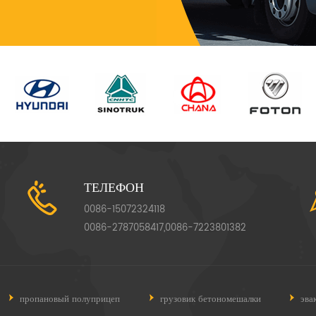
ТЕЛЕФОН
0086-15072324118
0086-2787058417,0086-7223801382
пропановый полуприцеп
грузовик бетономешалки
эва