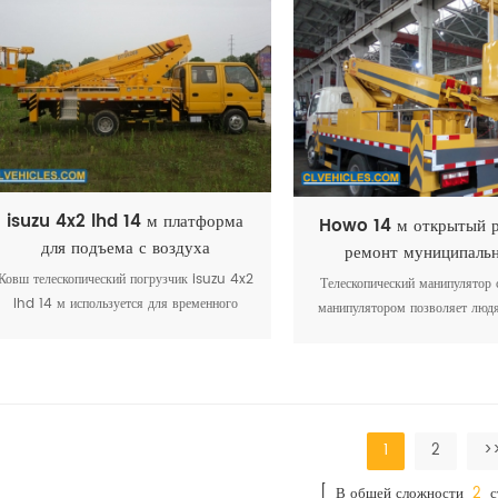
правило, на высоте.
обычно на высоте.
isuzu 4x2 lhd 14 м платформа
Howo 14 м открытый р
для подъема с воздуха
ремонт муниципаль
использованием груз
Ковш телескопический погрузчик isuzu 4x2
Телескопический манипулятор
автовышки
lhd 14 м используется для временного
манипулятором позволяет людя
доступа людей или оборудования в
на подъемной платформе в узк
труднодоступные места, обычно на высоте
1
2
>
[ В общей сложности
2
с