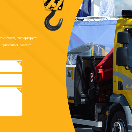
омобилей, экспортирует
 приглашает посетить