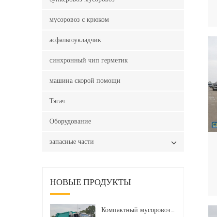
мусоровоз с крюком
асфальтоукладчик
синхронный чип герметик
машина скорой помощи
Тягач
Оборудование
запасные части
НОВЫЕ ПРОДУКТЫ
Компактный мусоровоз HOWO LHD 4x2 160 л.с. 12 куб. м