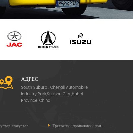
АДРЕС
South Suburb , Chengli Automobile
Industry Park,Suizhou City ,Hubei
Province ,China
куатор эвакуатор
Трехосный пропановый прицеп