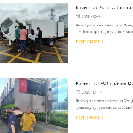
Клиент из Руанды. Посети
2025-10-30
Делегация из трёх клиентов из Руан
китайского производителя спецтехни
ISUZU. Автомобиль был специально з
ПОДРОБНЕЕ
готов к производству. Клиентов тепл
провели их по заводу и подробно расс
2025-10-14
Делегация из пяти клиентов из Уган
производству грузовых автомобилей 
сбора медицинских отходов, изготов
ПОДРОБНЕЕ
разработанные специально для уганд
визита. Делегация посетила производс