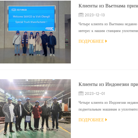
2023-12-13
Четыре клиента из Вьетнама недавн
интерес к нашим станциям уплотнени
давлением и канализационно-всасы
ПОДРОБНЕЕ
представителя они осмотрели цеха п
представление о продукции, а также п
2023-12-01
Четыре клиента из Индонезии недавн
подметальным машинам и уплотнител
они осмотрели цеха по производству
ПОДРОБНЕЕ
продукции, а также получили ответы
качеством и возможностями наших по