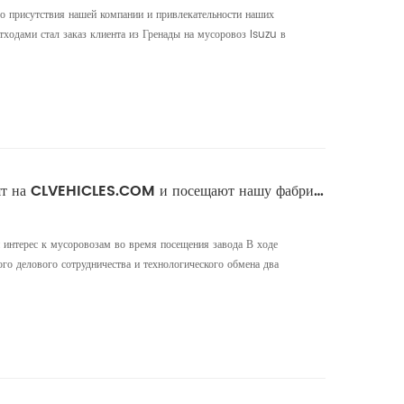
о присутствия нашей компании и привлекательности наших
ходами стал заказ клиента из Гренады на мусоровоз Isuzu в
 нашей продукции еще больше укрепилась после комплексного
 которого они получили подробное представление об
о возмож...
Клиенты из Белиза приходят на CLVEHICLES.COM и посещают нашу фабрику.
 интерес к мусоровозам во время посещения завода В ходе
го делового сотрудничества и технологического обмена два
ли наше производственное предприятие, где они выразили
еменным продуктам для мусоровозов со сжатым воздухом.
жения в...