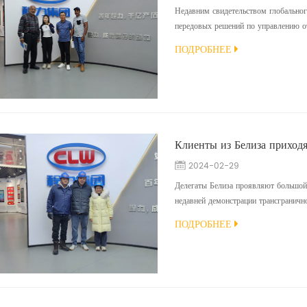
Недавним свидетельством глобальног
передовых решений по управлению от
марте этого года. Их уверенность в
ПОДРОБНЕЕ
посещения завода в апреле, во время
автомобиле и воочию убедились в ег
2024-02-29
Делегаты Белиза проявляют большой
недавней демонстрации трансгранично
уважаемых клиента из Белиза посети
ПОДРОБНЕЕ
значительный интерес к нашим совр
Экскурсия делегации началась с погру