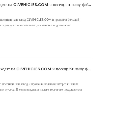
Клиенты из Вьетнама приходят на CLVEHICLES.COM и посещают нашу фабрику.
о посетили наш завод CLVEHICLES.COM и проявили большой
я мусора, а также машинам для очистки под высоким
вающим машинам. В сопровождении нашего торгового
о производству этих автомобилей, получили подробное
олучили ответы на свои во...
Клиенты из Индонезии приходят на CLVEHICLES.COM и посещают нашу фабрику.
о посетили наш завод и проявили большой интерес к нашим
ям мусора. В сопровождении нашего торгового представителя
 этих автомобилей, получили подробное представление о
 на свои вопросы. Во время визита клиенты были впечатлены
дмета...