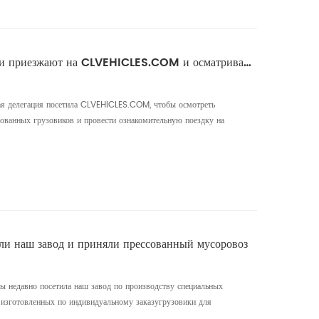
Клиенты из Южной Африки приезжают на CLVEHICLES.COM и осматривают мусоровоз-уплотнитель
я делегация посетила CLVEHICLES.COM, чтобы осмотреть
ованных грузовиков и провести ознакомительную поездку на
уплотнители. Визит подчеркивает растущий спрос на
тходами на международном рынке и укрепляет репутацию
вого поставщика. В х...
ли наш завод и приняли прессованный мусоровоз
ды недавно посетила наш завод по производству специальных
 изготовленных по индивидуальному заказугрузовики для
зовики, разработанные специально для рынка Уганды, были