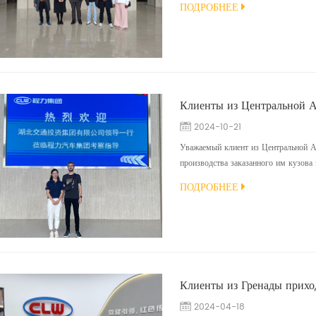
ПОДРОБНЕЕ
завершены и показаны клиентам во в
тщательно осмотрела заказанные авто
2024-10-21
Уважаемый клиент из Центральной Аз
производства заказанного им кузова 
постоянном сотрудничестве, подчерк
ПОДРОБНЕЕ
возможностях. По прибытии клиента 
комплексную экскурсию по производс
2024-04-18