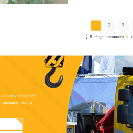
1
2
3
[ В общей сложности
3
с
омобилей, экспортирует
 приглашает посетить