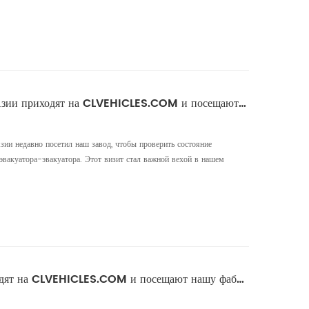
ремя визита. Делегация посетила производственный цех,
мобили ...
Клиенты из Центральной Азии приходят на CLVEHICLES.COM и посещают нашу фабрику.
ии недавно посетил наш завод, чтобы проверить состояние
эвакуатора-эвакуатора. Этот визит стал важной вехой в нашем
нув доверие и уверенность в наших производственных
тепло встретил наш отдел продаж, который провел
твенным объект...
Клиенты из Гренады приходят на CLVEHICLES.COM и посещают нашу фабрику.