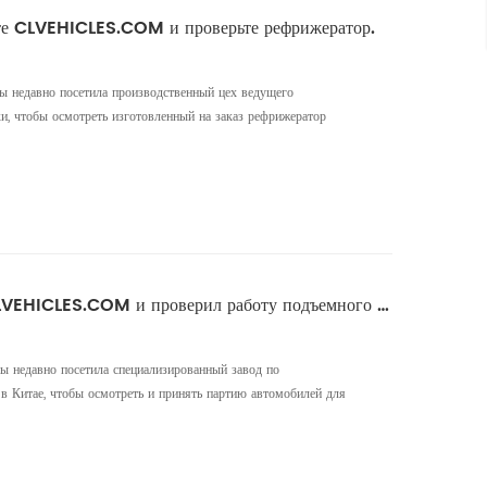
те CLVEHICLES.COM и проверьте рефрижератор.
ды недавно посетила производственный цех ведущего
ки, чтобы осмотреть изготовленный на заказ рефрижератор
аказан для логистики холодильных цепей в Руанде и уже
о встретили сотрудники отдела продаж компании, которые
казали о про...
Клиент из ОАЭ посетил CLVEHICLES.COM и проверил работу подъемного грузовика
ды недавно посетила специализированный завод по
в Китае, чтобы осмотреть и принять партию автомобилей для
ленных по индивидуальному заказу. Автомобили,
ийского рынка, уже готовы и представлены клиентам во время
твенный участок, ...