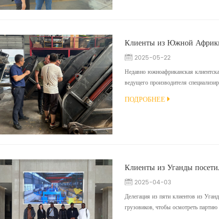
2025-05-22
Недавно южноафриканская клиентска
ведущего производителя специализир
его высококачественные мусоровозы-
ПОДРОБНЕЕ
передовые решения по управлению о
CLVEHICLES.COM как надежного миро
Клиенты из Уганды посети
2025-04-03
Делегация из пяти клиентов из Уган
грузовиков, чтобы осмотреть партию
сбора медицинских отходов. Эти гру