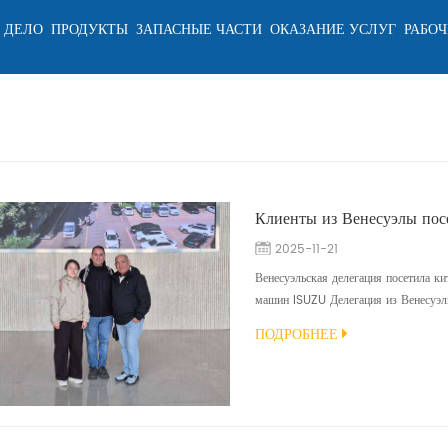
 ДЕЛО
ПРОДУКТЫ
ЗАПАСНЫЕ ЧАСТИ
ОКАЗАНИЕ УСЛУГ
РАБОЧ
2025-11-21
Венесуэльская делегация посетила к
машин ISUZU Делегация из Венесуэлы
производственный комплекс ведущего
ПОДРОБНЕЕ
чтобы осмотреть три пожарные маши
находящиеся в производстве. Эти маш