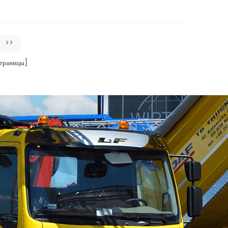
>>
траницы]