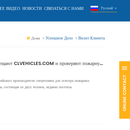
ЕЕ ВИДЕО
НОВОСТИ
СВЯЗАТЬСЯ С НАМИ
Русский
Успешное Дело
Визит Клиента
Дома
Клиенты из Венесуэлы посещают CLVEHICLES.COM и проверяют пожарную машину
итайского производителя спецтехники для осмотра пожарных
, состоящая из двух человек, недавно посетила
 китайского производителя специализированных грузовиков,
ны ISUZU, изготовленные по индивидуальному заказу и
ины, заказанные сп...