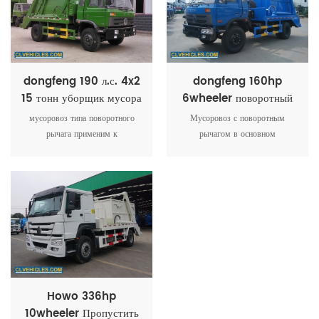
местах.
dongfeng 190 л.с. 4x2
dongfeng 160hp
15 тонн уборщик мусора
6wheeler поворотный
кронштейн мусоровоз
мусоровоз типа поворотного
Мусоровоз с поворотным
рычага применим к
рычагом в основном
общенациональному общему
используется для
мусорному ведру, с функцией
транспортировки мусора в
саморазгрузки, гидравлическим
жилых районах, на улицах, на
приводом, мусорное ведро
фабриках и т. д.
может подниматься само.
Howo 336hp
10wheeler Пропустить