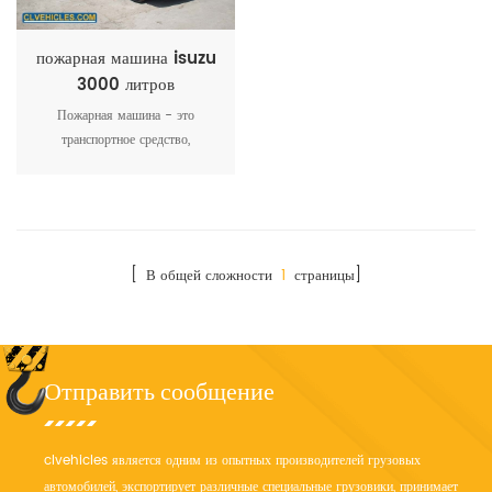
пожарная машина isuzu
3000 литров
Пожарная машина - это
транспортное средство,
предназначенное, главным
образом, для противопожарных
операций - для эффективного
тушения пожара,
предотвращения
[ В общей сложности
1
страницы]
распространения пожара и
максимального уменьшения
потерь, вызванных пожаром.
Отправить сообщение
clvehicles является одним из опытных производителей грузовых
автомобилей, экспортирует различные специальные грузовики, принимает