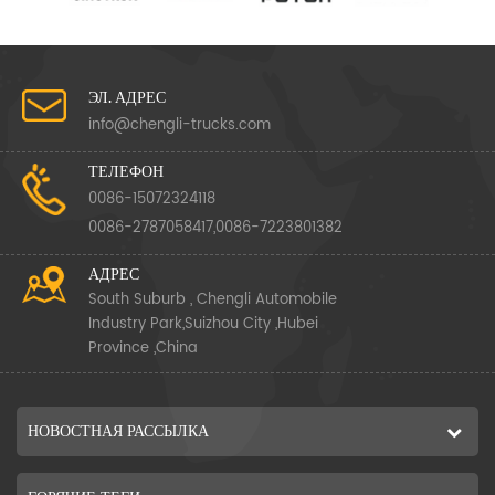
ЭЛ. АДРЕС
info@chengli-trucks.com
ТЕЛЕФОН
0086-15072324118
0086-2787058417,0086-7223801382
АДРЕС
South Suburb , Chengli Automobile
Industry Park,Suizhou City ,Hubei
Province ,China
НОВОСТНАЯ РАССЫЛКА