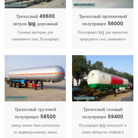
Трехосный 49600
Трехосный пропановый
литров lpg дорожный
полуприцеп 56000
танкер полуприцеп
литров
Газовые цистерны для
Полуприцеп lpg для перевозки
сжиженного газа, Полуприцеп
природного газа, сжиженного
для сжиженного нефтяного газа,
нефтяного газа и химического
Полуприцеп для сжиженного
сырья. высококачественные
нефтяного газа в основном
отечественные или импортные
используется для
аксессуары безопасности,
транспортировки сжиженного
карбюратор и насос для
нефтяного газа на
пользователя, полностью
автозаправочную станцию, в
меблированные
хранилище для сжиженного
нефтяного газа и т. д. Мы
можем предоставить 40 куб.
Трехосный грузовой
Трехосный газовый
полуприцеп 58500
полуприцеп 59400
литров lpg
литров lpg
танкер может быть изготовлен
Полуприцеп lpg использует в
по индивидуальному заказу
своих интересах стойкий к