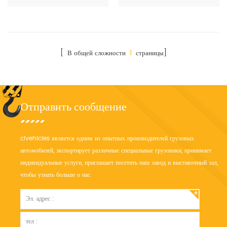
нашей профессиональной
сжатию резервуар для
командой техников с лучшими
транспортировки сжиженного,
решениями и бесплатной
который является специальными
покраской логотипа.
транспортными средствами
(например, пропан, пропилен,
[ В общей сложности
1
страницы]
жидкий аммиак, жидкий азот,
жидкий водород, сжиженный
природный газ, жидкий диоксид
серы и так далее)
Отправить сообщение
clvehicles является одним из опытных производителей грузовых
автомобилей, экспортирует различные специальные грузовики, принимает
индивидуальные услуги, приглашает посетить наш завод и выставочный зал,
чтобы узнать больше о нас.