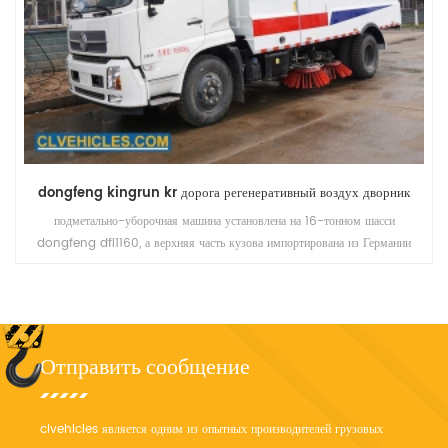
dongfeng kingrun kr дорога регенеративный воздух дворник
подметально-уборочная машина установлена ​​на 16-тонном шасси
dongfeng dfl1160, а верхняя часть кузова импортирована из Германии
Bucher-Schorling Он оснащен метлой, резервуаром для воды,
распылителем воды, всасыванием воздуха, бункером и т. д., является
идеальным инструментом для подметания и очистки дорог.
Отправить сообщение
clvehicles является одним из опытных производителей грузовых