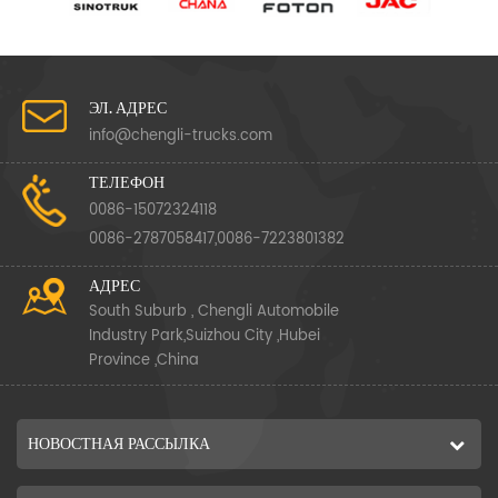
ЭЛ. АДРЕС
info@chengli-trucks.com
ТЕЛЕФОН
0086-15072324118
0086-2787058417,0086-7223801382
АДРЕС
South Suburb , Chengli Automobile
Industry Park,Suizhou City ,Hubei
Province ,China
НОВОСТНАЯ РАССЫЛКА