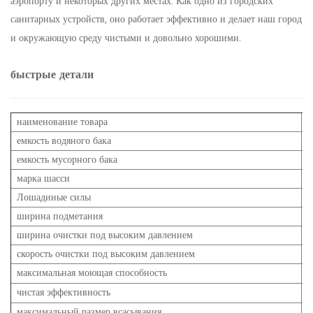
аэропорту и некоторых других местах. Как одно из городских
санитарных устройств, оно работает эффективно и делает наш город
и окружающую среду чистыми и довольно хорошими.
быстрые детали
наименование товара
П
емкость водяного бака
2
емкость мусорного бака
марка шасси
И
Лошадиные силы
1
ширина подметания
3
ширина очистки под высоким давлением
3
скорость очистки под высоким давлением
3
максимальная моющая способность
чистая эффективность
≥
максимальный размер всасывания
1