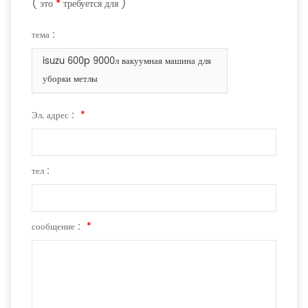
( это
*
требуется для )
тема :
isuzu 600p 9000л вакуумная машина для
уборки метлы
Эл. адрес :
*
тел :
сообщение :
*