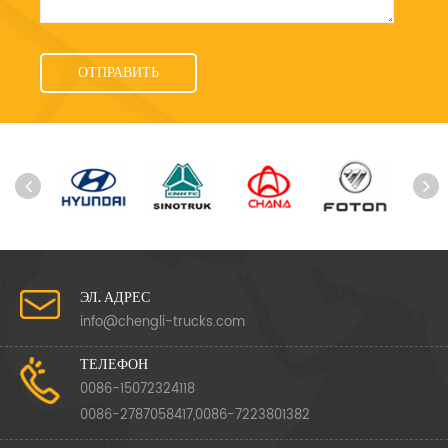
ЭЛ. АДРЕС
info@chengli-trucks.com
ТЕЛЕФОН
0086-15072324118
0086-2787058417,0086-7223801382