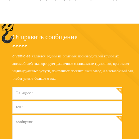
high pressure wash, washing curbs, garbage collection.
Отправить сообщение
clvehicles является одним из опытных производителей грузовых
автомобилей, экспортирует различные специальные грузовики, принимает
индивидуальные услуги, приглашает посетить наш завод и выставочный зал,
чтобы узнать больше о нас.