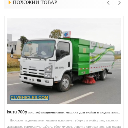
ПОХОЖИЙ ТОВАР
Подметально-уборочная машина Faw J5K RHD с пылесборником
Drive high pressure water pump, fan and working device by vice
engine. The function have: sweep road, clean and wash road,