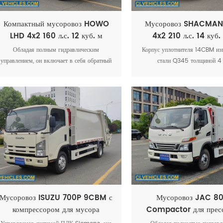
Компактный мусоровоз HOWO
Мусоровоз SHACMAN
LHD 4x2 160 л.с. 12 куб. м
4x2 210 л.с. 14 куб.
прессованных отх
Обладая полным гидравлическим
Корпус уплотнителя 14CBM изг
управлением, он включает в себя обратный
стали Q345 толщиной 4
клапан, гидравлический фильтр высокого
использованием роботизирован
давления, двухходовые балансировочные
что обеспечивает непревзо
клапаны и специальные гидравлические
прочность и долговечность. 
линии для условий плато.
полной гидравлической сис
включающей обратный кл
гидравлический фильтр высоког
двухходовой балансировочный
специальные гидравлические 
работы на плато.
Мусоровоз ISUZU 700P 9CBM с
Мусоровоз JAC 8
компрессором для мусора
Compactor для пресс
отходов