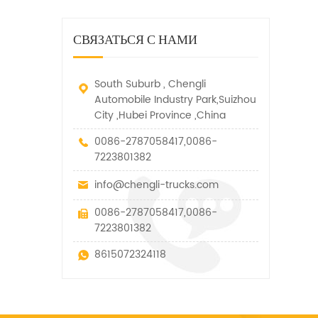
дорожно-спасательный
малых грузов, легковых
быстро убирается, отказ,
автомобиль. у него много
автомобилей и других
нелегальные и другие
функций, таких как подъем,
специальных транспортных
СВЯЗАТЬСЯ С НАМИ
транспортные средства.
вытягивание и подъем тяги.
средств, которые допускаются
в рамках технических
параметров этого вида
South Suburb , Chengli
Automobile Industry Park,Suizhou
City ,Hubei Province ,China
0086-2787058417,0086-
7223801382
info@chengli-trucks.com
0086-2787058417,0086-
7223801382
8615072324118