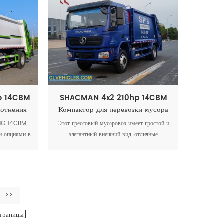
p 14CBM
SHACMAN 4x2 210hp 14CBM
лотнения
Компактор для перевозки мусора
NG 14CBM
Этот прессовый мусоровоз имеет простой и
и опциями в
элегантный внешний вид, отличные
ными
характеристики и улучшенную
ями, такими
управляемость, что делает его самым
тформы,
передовым на рынке.
ие и
ументы.
>>
траницы]