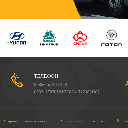
ТЕЛЕФОН
0086-15072324118
0086-2787058417,0086-7223801382
пропановый полуприцеп
грузовик бетономешалки
эва