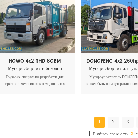
HOWO 4x2 RHD 8CBM
DONGFENG 4x2 260h
Мусоросборник с боковой
Мусоросборник для уп
загрузкой для мусора
контейнеров
Грузовик специально разработан для
Мусороуплотнитель DONGFE
перевозки медицинских отходов, в том
может быть оснащен различным
числе острых, биологически опасных
соответствии с конкрет
материалов и инфекционных отходов.
эксплуатационными потребност
как различные размеры пла
дополнительное освещен
специализированные инстр
1
2
3
[ В общей сложности
3
с