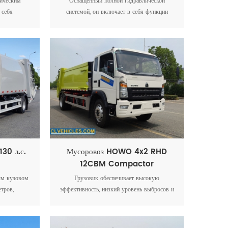
ическим
Оснащенный полной гидравлической
 себя
системой, он включает в себя функции
о давления,
безопасности и эффективности, такие как
 клапаны и
обратный клапан, гидравлический фильтр
 линии,
высокого давления, двухходовой
о. Система
балансировочный клапан и специальные
спечивает
гидравлические линии для работы на плато.
й бак для
чки во время
30 л.с.
Мусоровоз HOWO 4x2 RHD
12CBM Compactor
ым кузовом
Грузовик обеспечивает высокую
тров,
эффективность, низкий уровень выбросов и
рганцевой
простоту эксплуатации, что делает его
 отличную
идеальным для утилизации муниципальных
ость.
отходов.