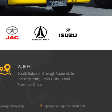
АДРЕС
South Suburb , Chengli Automobile
Industry Park,Suizhou City ,Hubei
Province ,China
куатор эвакуатор
Трехосный пропановый прицеп