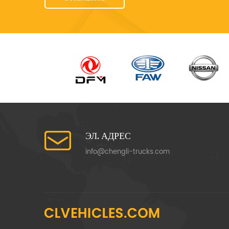
ЭЛ. АДРЕС
info@chengli-trucks.com