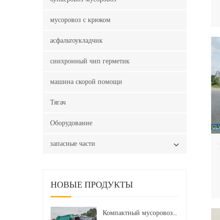
мусоровоз с крюком
асфальтоукладчик
синхронный чип герметик
машина скорой помощи
Тягач
Оборудование
запасные части
НОВЫЕ ПРОДУКТЫ
Компактный мусоровоз HOWO LHD 4x2 160 л.с. 12 куб. м