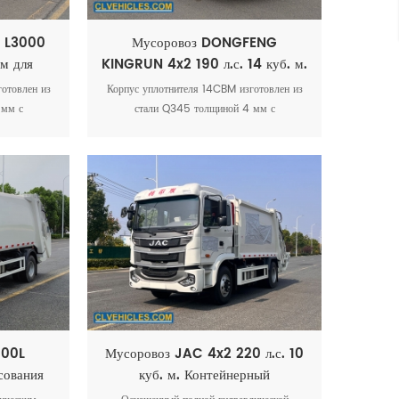
 L3000
Мусоровоз DONGFENG
 м для
KINGRUN 4x2 190 л.с. 14 куб. м.
одов
Компактор для мусора
отовлен из
Корпус уплотнителя 14CBM изготовлен из
 мм с
стали Q345 толщиной 4 мм с
ной сварки,
использованием роботизированной сварки
йденную
для повышения прочности и долговечности.
Он оснащен
темой,
апан,
о давления,
 клапан и
линии для
000L
Мусоровоз JAC 4x2 220 л.с. 10
ования
куб. м. Контейнерный
уплотнитель для мусора