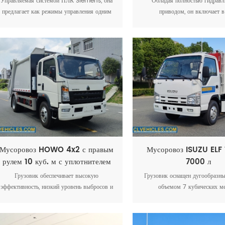
Управляемая системой ПЛК Siemens, она
Обладая полностью гидравл
предлагает как режимы управления одним
приводом, он включает в
нажатием, так и ручной режим с помощью
гидравлический фильтр высоког
трех панелей управления (внутри кабины и
двухходовые балансировочные
по обеим сторонам сзади) с надписями на
специальные гидравлические
английском языке.
подходящие для условий плат
управления на базе ПЛК обе
точность работы, а встроенны
сточных вод предотвращает уте
транспортировки.
Мусоровоз HOWO 4x2 с правым
Мусоровоз ISUZU ELF 1
рулем 10 куб. м с уплотнителем
7000 л
отходов
Грузовик обеспечивает высокую
Грузовик оснащен дугообразн
эффективность, низкий уровень выбросов и
объемом 7 кубических ме
простоту эксплуатации, что делает его
изготовленным из прочной ма
идеальным для утилизации бытовых
стали Q355, обеспечивающей
отходов.
прочность и износостойк