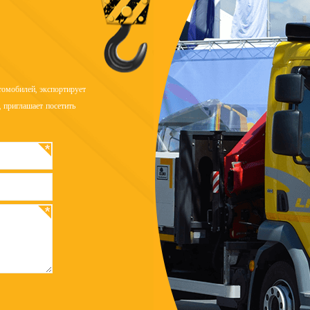
омобилей, экспортирует
 приглашает посетить