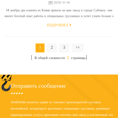
2019-11-14
14 ноября два клиента из Кении пришли на наш завод в городе Суйчжоу. они
имеют богатый опыт работы в специальных грузовиках и хотят узнать больше о
вакуумных грузовиках для тяжелых условий эксплуатации. Модели вакуумных
ПОДРОБНЕЕ
грузовиков были разработаны с использованием новейших технологий
специально для местных условий эксплуатации. Каждая модель в ассортименте
предназначена для выполнения самых жестки...
1
2
3
>>
[ В общей сложности
3
страницы]
Отправить сообщение
clvehicles является одним из опытных производителей грузовых
автомобилей, экспортирует различные специальные грузовики, принимает
индивидуальные услуги, приглашает посетить наш завод и выставочный зал,