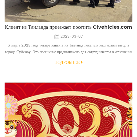
Клиент из Таиланда приезжает посетить Clvehicles.com
2023-03-07
6 марта 2023 года четыре клиента из Таиланда посетили наш новый завод в
городе Суйчжоу. Это посещение предназначено для сотрудничества в отношении
бензовоза и других транспортных средств, используемых в аэропорту. Клиенты
ПОДРОБНЕЕ
осматривают нашу мастерскую автоцистерн, мастерскую подметально-
уборочных машин, мастерскую автовышки и т. д. Они высоко оценивают нашу
мастерскую автоцистерн. Клиенты также осма...