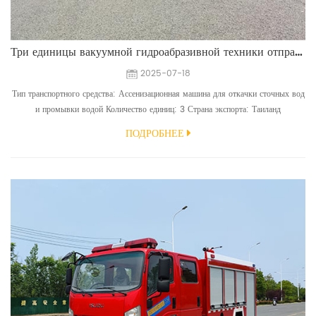
Три единицы вакуумной гидроабразивной техники отправлены в Таиланд
2025-07-18
Тип транспортного средства: Ассенизационная машина для откачки сточных вод
и промывки водой Количество единиц: 3 Страна экспорта: Таиланд
Конфигурация шасси: CHENGLONG H7 H7, тип 6*4, правостороннее рулевое
ПОДРОБНЕЕ
управление, двигатель YC6MK380-30 (380 л.с.) Конфигурация надстройки:
сточный бак емкостью 10 000 литров, углеродистая сталь толщиной 6 мм,
вакуумный насос SK-42; Бак для воды объемом 4000 литр...