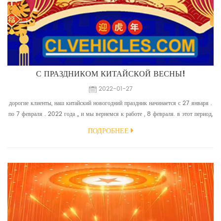
С ПРАЗДНИКОМ КИТАЙСКОЙ ВЕСНЫ!
2022-01-27
дорогие клиенты, наш китайский новогодний праздник начинается с 27 января .
по 7 февраля . 2022 года ,, и мы вернемся к работе , 8 февраля. в этот период,
мы не делаем' отгрузка, но сотрудники отдела продаж по-прежнему находятся в
ПОДРОБНЕЕ
режиме онлайн, добро пожаловать, чтобы отправить нам запрос и разместить
заказ. спасибо за вашу большую поддержку, как всегда, мы желаем вашему
бизнесу процветания и ваш...