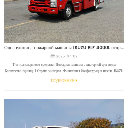
Одна единица пожарной машины ISUZU ELF 4000L отправлена на Филиппины
2025-07-02
Тип транспортного средства: Пожарная машина с цистерной для воды
Количество единиц: 1 Страна экспорта: Филиппины Конфигурация шасси: ISUZU
ELF, тип 4*2, левостороннее рулевое управление, одинарная кабина, двигатель
ПОДРОБНЕЕ
4HK1-TCG61 (190 л.с.), шины 235.75R17.5 Конфигурация надстройки:
резервуар для воды объемом 4000 литров (материал резервуара —
нержавеющая сталь 304), пожарный насос CB10/35 KP1, пожарн...