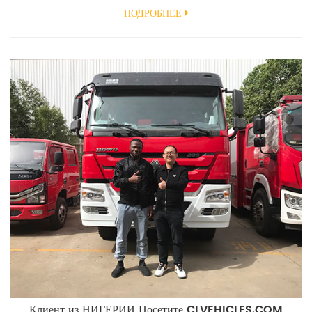
и сотрудникам по всему миру. 2023 год стал годом вызовов и триумфов, и мы
ПОДРОБНЕЕ
благодарны за непоколебимую поддержку и доверие, которое вы оказываете
нашему специализированному предприятию по производству грузовых
автомобилей. Заглядывая в будущее к 2024 году, мы с...
Клиент из НИГЕРИИ Посетите CLVEHICLES.COM