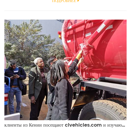
ПОДРОБНЕЕ
вспомогательный двигатель В Вакуумная Подметально Грузовик в основном
используется для очистки дорог от пыли и всасывания. Он широко используется
в морских портах, добыча угля мест, городских д...
клиенты из Кении посещают clvehicles.com и изучают вакуумный грузовик