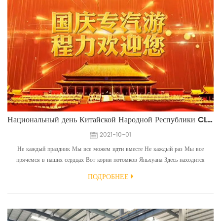
Национальный день Китайской Народной Республики CLVEHICLES.COM
2021-10-01
Не каждый праздник Мы все можем идти вместе Не каждый раз Мы все
прячемся в наших сердцах Вот корни потомков Яньхуана Здесь находится
китайская цивилизация. Вот древние амулеты колоколов, которые были
ПОДРОБНЕЕ
мелодичными на протяжении тысячелетий. Вот легендарное название
специального грузовика. Вот море машин Это родной город лунного света Мы
CLVEHICLES.COM Всегда пожалуйста! Независимо от того, откуда в...