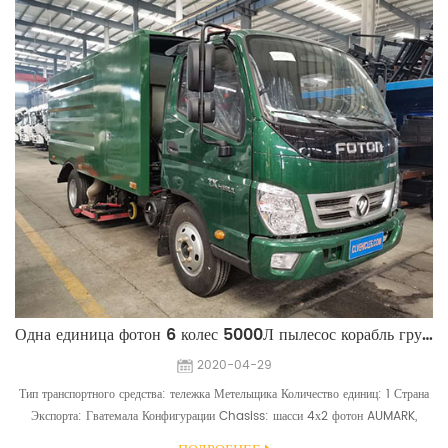
Одна единица фотон 6 колес 5000Л пылесос корабль грузовик в Гватемалу
2020-04-29
Тип транспортного средства: тележка Метельщика Количество единиц: 1 Страна
Экспорта: Гватемала Конфигурации Chasiss: шасси 4х2 фотон AUMARK,
двигатель 109hp Конфигурация надстройки: 5000Л пыли танкистов, 87