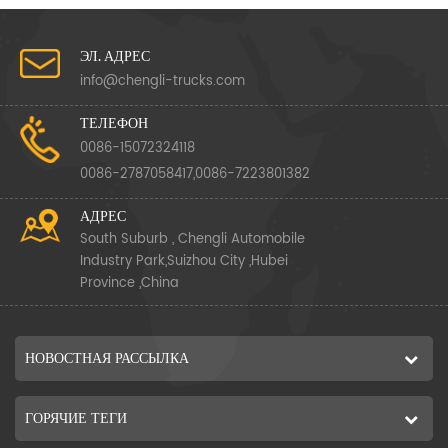
ЭЛ. АДРЕС
info@chengli-trucks.com
ТЕЛЕФОН
0086-15072324118
0086-2787058417,0086-7223801382
АДРЕС
South Suburb , Chengli Automobile
Industry Park,Suizhou City ,Hubei
Province ,China
НОВОСТНАЯ РАССЫЛКА
ГОРЯЧИЕ ТЕГИ