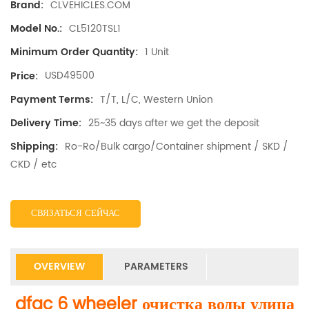
CLVEHICLES.COM
Brand:
CL5120TSL1
Model No.:
1 Unit
Minimum Order Quantity:
USD49500
Price:
T/T, L/C, Western Union
Payment Terms:
25~35 days after we get the deposit
Delivery Time:
Ro-Ro/Bulk cargo/Container shipment / SKD /
Shipping:
CKD / etc
СВЯЗАТЬСЯ СЕЙЧАС
OVERVIEW
PARAMETERS
dfac 6 wheeler очистка воды улица