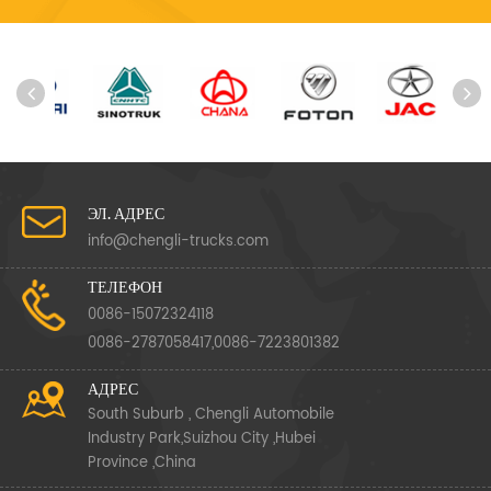
ЭЛ. АДРЕС
info@chengli-trucks.com
ТЕЛЕФОН
0086-15072324118
0086-2787058417,0086-7223801382
АДРЕС
South Suburb , Chengli Automobile
Industry Park,Suizhou City ,Hubei
Province ,China