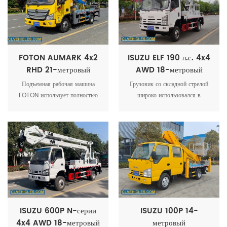
имеет саморазгружающуюся
эксплуатационными
плоскую платформу, которую
требованиями.
можно использовать для
перевозки грузов.
FOTON AUMARK 4x2
ISUZU ELF 190 л.с. 4x4
RHD 21-метровый
AWD 18-метровый
автопогрузчик с
грузовик с подъемной
Подъемная рабочая машина
Грузовик со складной стрелой
подъемной платформой
платформой
FOTON использует полностью
широко использовался в
автоматическую систему
электроэнергетике, уличных
дистанционного управления,
фонарях, коммунальных услугах,
оснащенную интеллектуальным
саду, связи, аэропортах,
контроллером и ЖК-дисплеем,
строительстве (ремонте)
который может осуществлять
кораблей, транспортировке,
контроль амплитуды,
рекламе, фотографии и других
автоматический дроссель,
областях авиационных работ.
отображение нагрузки,
амплитуды, высоты и другой
рабочей информации.
ISUZU 600P N-серии
ISUZU 100P 14-
4x4 AWD 18-метровый
метровый