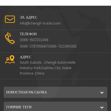
ЭЛ. АДРЕС
info@chengli-trucks.com
ТЕЛЕФОН
0086-15072324118
0086-2787058417,0086-7223801382
АДРЕС
South Suburb , Chengli Automobile
Industry Park,Suizhou City ,Hubei
Province ,China
НОВОСТНАЯ РАССЫЛКА
ГОРЯЧИЕ ТЕГИ