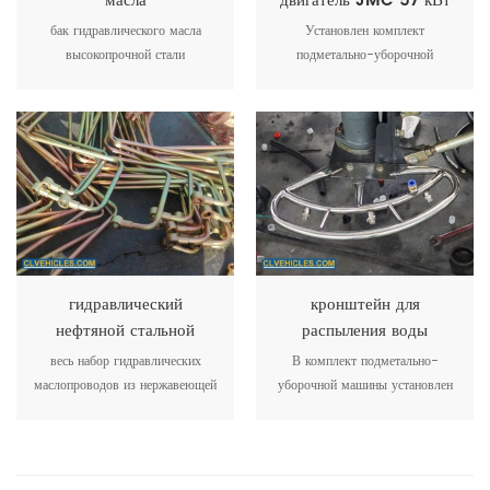
масла
двигатель JMC 57 кВт
бак гидравлического масла
Установлен комплект
высокопрочной стали
подметально-уборочной
материальный, с объемом можно
машины JMC 57 кВт для
выбрать как 60l,
работы подметально-уборочной
машины
гидравлический
кронштейн для
нефтяной стальной
распыления воды
трубопровод
весь набор гидравлических
В комплект подметально-
маслопроводов из нержавеющей
уборочной машины установлен
стали, чтобы обеспечить
кронштейн для разбрызгивания
бесперебойную работу машины
воды, установленный на
подметальной плите для
разбрызгивания воды во время