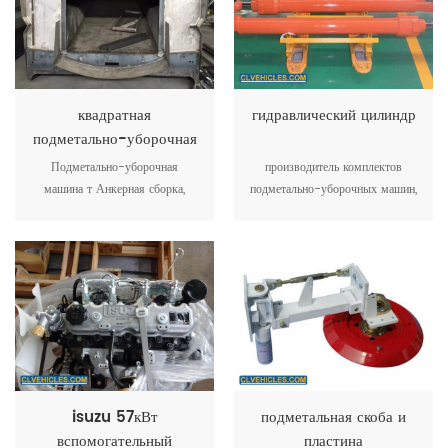
квадратная
гидравлический цилиндр
подметально-уборочная
машина
Подметально-уборочная
производитель комплектов
машина т Анкерная сборка,
подметально-уборочных машин,
использование цельного
которые используют
материала из нержавеющей
гидравлический цилиндр для
стали, основные детали литья
управления подъемом
могут гарантировать качество и
мусоровоза,
производительность.
isuzu 57кВт
подметальная скоба и
вспомогательный
пластина