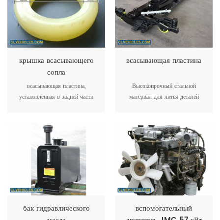
работать плавно.
крышка всасывающего
всасывающая пластина
сопла
всасывающая пластина,
Высокопрочный стальной
установленная в задней части
материал для литья деталей
подметально-уборочной
всасывающей пластины я
машины, которая используется
установлен в задней части
для всасывания пыли, всего три
грузовика
колеса оснащены всасывающей
пластиной
бак гидравлического
вспомогательный