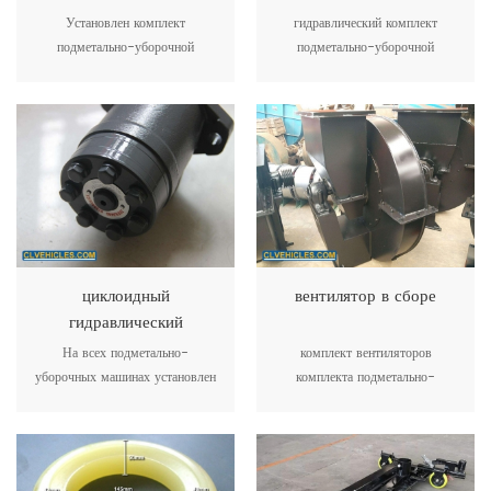
двигатель
Установлен комплект
гидравлический комплект
подметально-уборочной
подметально-уборочной
машины JMC 57 кВт для
машины для подъема
работы подметально-уборочной
мусоровоза, подметальной
машины
плиты и рабочая пластина
всасывания
циклоидный
вентилятор в сборе
гидравлический
двигатель
На всех подметально-
комплект вентиляторов
уборочных машинах установлен
комплекта подметально-
циклоидальный гидромотор в
уборочной машины для отсоса
качестве стандартного
пыли во время работы
оборудования, дорожная
подметальная щетка может