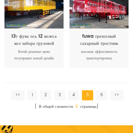
прочность, небольшой вес,
цельной рамы, эффективное
красивый внешний вид,
снятие сварочного напряжения
безопасную и надежную работу
13т фува ось 12 колеса
fuwa трехосный
кол забора грузовой
сахарный тростник
полуприцеп
урожай кол забор
Китай дешевые цены
высокая эффективность
грузовой полуприцеп
полуприцеп новый дизайн
транспортировки,
сельскохозяйственного
гарантирующая, что продукты
использования кол забора
не будут ухудшаться в процессе
полуприцеп
транспортировки, экономия
упаковочных материалов для
снижения транспортных
<<
1
2
3
4
5
6
>>
расходов
[ В общей сложности
6
страницы]