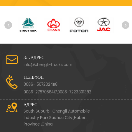
ЭЛ. АДРЕС
info@chengli-trucks.com
ТЕЛЕФОН
0086-15072324118
0086-2787058417,0086-7223801382
АДРЕС
South Suburb , Chengli Automobile
Industry Park,Suizhou City ,Hubei
Province ,China