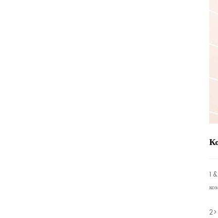
К
1 &
ко
2>