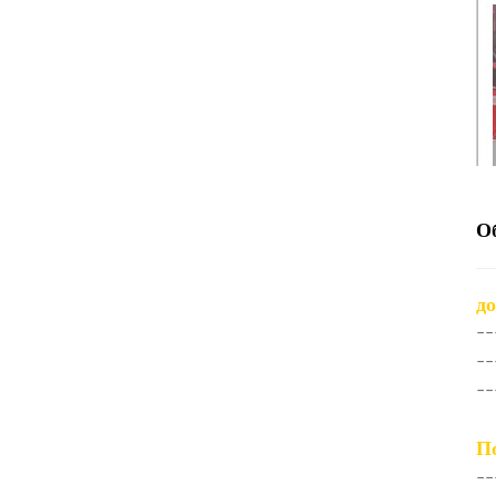
О
до
--
--
--
П
--