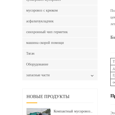
мусоровоз с крюком
По
це
асфальтоукладчик
ле
синхронный чип герметик
Б
машина скорой помощи
Тягач
Т
Оборудование
д
запасные части
Г
о
П
НОВЫЕ ПРОДУКТЫ
Компактный мусоровоз HOWO LHD 4x2 160 л.с. 12 куб. м
Эт