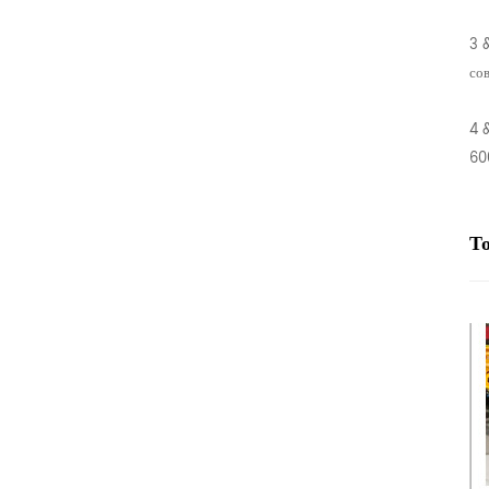
3 
со
4 
60
Т