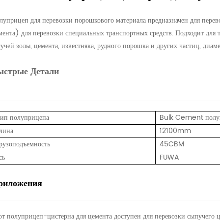
луприцеп для перевозки порошкового материала предназначен для перев
мента) для перевозки специальных транспортных средств. Подходит для 
тучей золы, цемента, известняка, рудного порошка и других частиц, диаме
ыстрые Детали
ип полуприцепа
Bulk Cement полу
лина
12100mm
рузоподъемность
45CBM
сь
FUWA
риложения
от полуприцеп-цистерна для цемента доступен для перевозки сыпучего ц