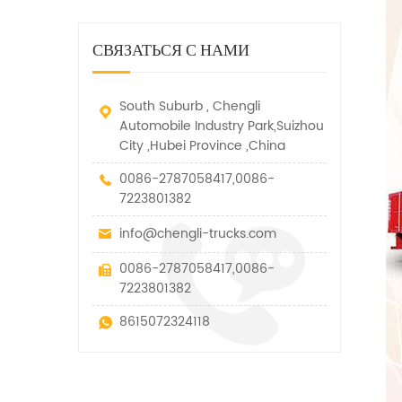
дорожно-спасательный
малых грузов, легковых
быстро убирается, отказ,
автомобиль. у него много
автомобилей и других
нелегальные и другие
функций, таких как подъем,
специальных транспортных
СВЯЗАТЬСЯ С НАМИ
транспортные средства.
вытягивание и подъем тяги.
средств, которые допускаются
в рамках технических
параметров этого вида
South Suburb , Chengli
Automobile Industry Park,Suizhou
City ,Hubei Province ,China
0086-2787058417,0086-
7223801382
info@chengli-trucks.com
0086-2787058417,0086-
7223801382
8615072324118