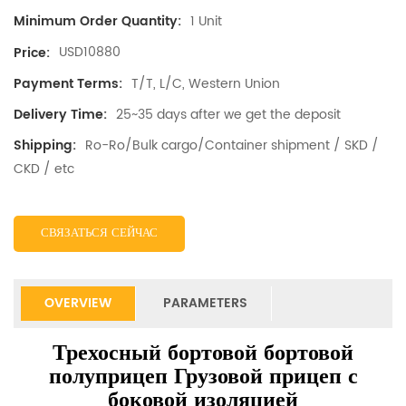
1 Unit
Minimum Order Quantity:
USD10880
Price:
T/T, L/C, Western Union
Payment Terms:
25~35 days after we get the deposit
Delivery Time:
Ro-Ro/Bulk cargo/Container shipment / SKD /
Shipping:
CKD / etc
СВЯЗАТЬСЯ СЕЙЧАС
OVERVIEW
PARAMETERS
Трехосный бортовой бортовой
полуприцеп Грузовой прицеп с
боковой изоляцией