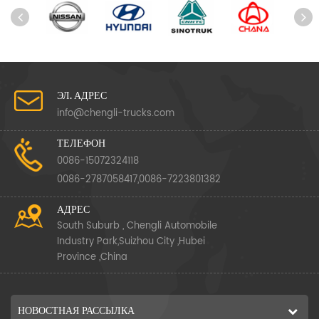
ЭЛ. АДРЕС
info@chengli-trucks.com
ТЕЛЕФОН
0086-15072324118
0086-2787058417,0086-7223801382
АДРЕС
South Suburb , Chengli Automobile
Industry Park,Suizhou City ,Hubei
Province ,China
НОВОСТНАЯ РАССЫЛКА