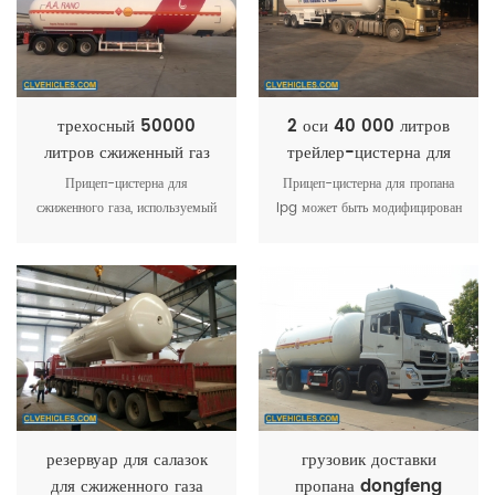
трехосный 50000
2 оси 40 000 литров
литров сжиженный газ
трейлер-цистерна для
прицеп грузовой
сжиженного газа 20
Прицеп-цистерна для
Прицеп-цистерна для пропана
автомобиль 25 тонн
тонн трейлер-цистерна
сжиженного газа, используемый
lpg может быть модифицирован
сжиженный газ прицеп
для сжиженного газа
для транспортировки газа
и разработан в соответствии с
пропана на АЗС.
потребностями клиентов. 40 до
60 куб.
резервуар для салазок
грузовик доставки
для сжиженного газа
пропана dongfeng