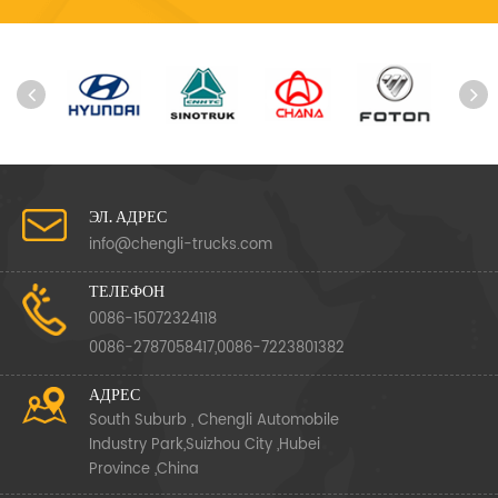
ЭЛ. АДРЕС
info@chengli-trucks.com
ТЕЛЕФОН
0086-15072324118
0086-2787058417,0086-7223801382
АДРЕС
South Suburb , Chengli Automobile
Industry Park,Suizhou City ,Hubei
Province ,China