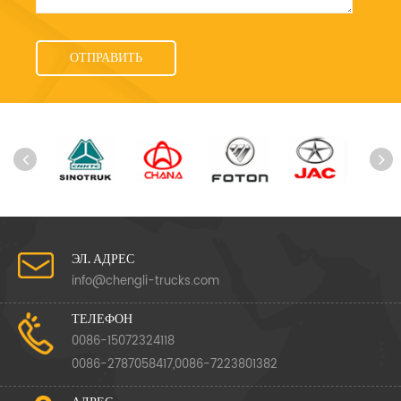
ЭЛ. АДРЕС
info@chengli-trucks.com
ТЕЛЕФОН
0086-15072324118
0086-2787058417,0086-7223801382