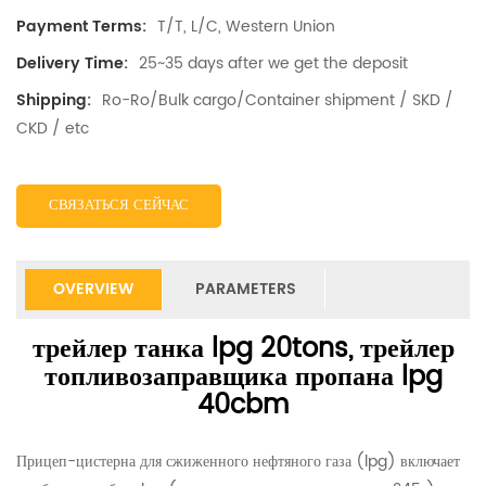
T/T, L/C, Western Union
Payment Terms:
25~35 days after we get the deposit
Delivery Time:
Ro-Ro/Bulk cargo/Container shipment / SKD /
Shipping:
CKD / etc
СВЯЗАТЬСЯ СЕЙЧАС
OVERVIEW
PARAMETERS
трейлер танка lpg 20tons, трейлер
топливозаправщика пропана lpg
40cbm
Прицеп-цистерна для сжиженного нефтяного газа (lpg) включает