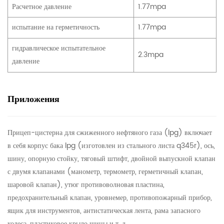
Расчетное давление
1.77mpa
испытание на герметичность
1.77mpa
гидравлическое испытательное
2.3mpa
давление
Приложения
Прицеп-цистерна для сжиженного нефтяного газа (lpg) включает
в себя корпус бака lpg (изготовлен из стального листа q345r), ось,
шину, опорную стойку, тяговый штифт, двойной выпускной клапан
с двумя клапанами (манометр, термометр, герметичный клапан,
шаровой клапан), утюг противоволновая пластина,
предохранительный клапан, уровнемер, противопожарный прибор,
ящик для инструментов, антистатическая лента, рама запасного
колеса, пластиковое крыло шины и т. д.