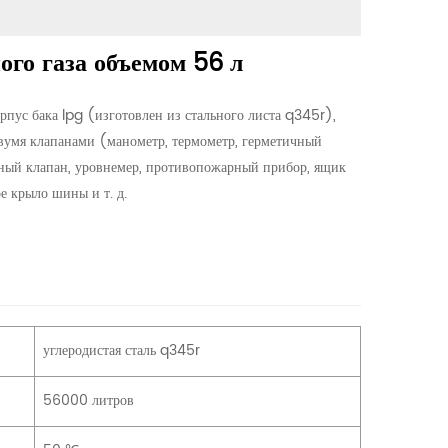
го газа объемом 56 л
рпус бака lpg (изготовлен из стального листа q345r),
двумя клапанами (манометр, термометр, герметичный
ьный клапан, уровнемер, противопожарный прибор, ящик
ое крыло шины и т. д.
углеродистая сталь q345r
56000 литров