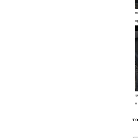
н
п
д
и
т