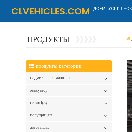
ДОМА
УСПЕШНОЕ
ПРОДУКТЫ
продукты категории
подметальная машина
эвакуатор
серия lpg
полуприцеп
автовышка