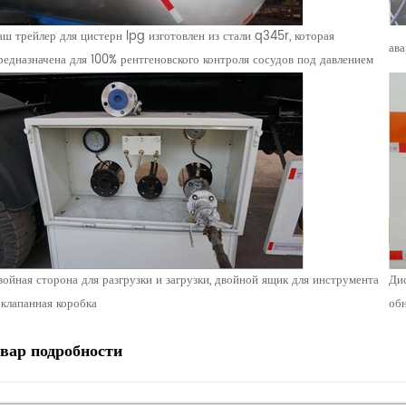
аш трейлер для цистерн lpg изготовлен из стали q345r, которая
ава
редназначена для 100% рентгеновского контроля сосудов под давлением
войная сторона для разгрузки и загрузки, двойной ящик для инструмента
Дис
 клапанная коробка
обн
овар
подробности