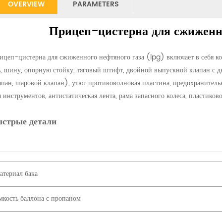
OVERVIEW
PARAMETERS
Прицеп-цистерна для сжиженно
ицеп-цистерна для сжиженного нефтяного газа (lpg) включает в себя ко
ь, шину, опорную стойку, тяговый штифт, двойной выпускной клапан с 
апан, шаровой клапан), утюг противоволновая пластина, предохранител
я инструментов, антистатическая лента, рама запасного колеса, пластиков
ыстрые детали
атериал бака
мкость баллона с пропаном