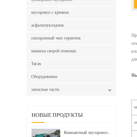
мусоровоз с крюком
асфальтоукладчик
Пр
синхронный чип герметик
ос
машина скорой помощи
кл
дл
Тягач
б
Оборудование
запасные части
м
НОВЫЕ ПРОДУКТЫ
е
Компактный мусоровоз HOWO LHD 4x2 160 л.с. 12 куб. м