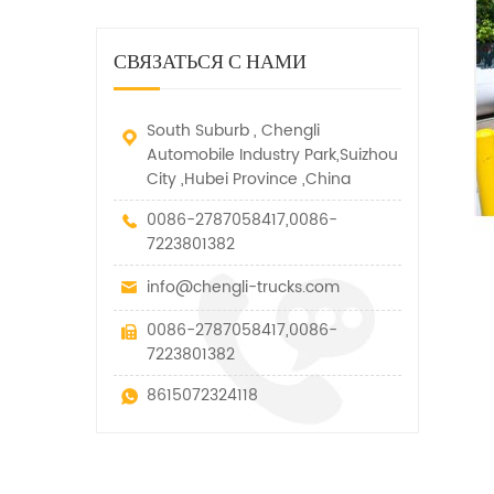
дорожно-спасательный
малых грузов, легковых
быстро убирается, отказ,
автомобиль. у него много
автомобилей и других
нелегальные и другие
функций, таких как подъем,
специальных транспортных
СВЯЗАТЬСЯ С НАМИ
транспортные средства.
вытягивание и подъем тяги.
средств, которые допускаются
в рамках технических
параметров этого вида
South Suburb , Chengli
Automobile Industry Park,Suizhou
City ,Hubei Province ,China
0086-2787058417,0086-
7223801382
info@chengli-trucks.com
0086-2787058417,0086-
7223801382
8615072324118