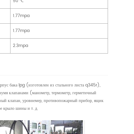
50 ℃
1.77mpa
1.77mpa
2.3mpa
рпус бака lpg (изготовлен из стального листа q345r),
двумя клапанами (манометр, термометр, герметичный
ьный клапан, уровнемер, противопожарный прибор, ящик
ое крыло шины и т. д.