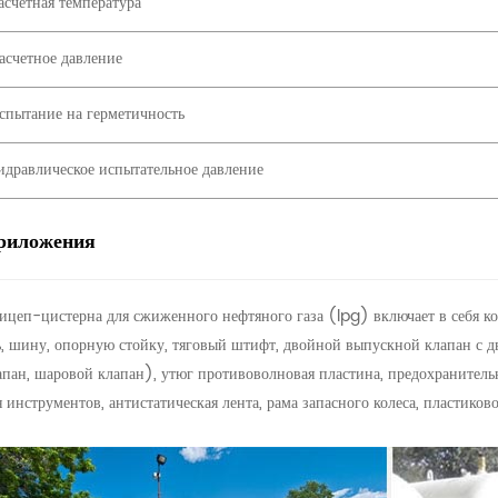
асчетная температура
асчетное давление
спытание на герметичность
идравлическое испытательное давление
риложения
ицеп-цистерна для сжиженного нефтяного газа (lpg) включает в себя ко
ь, шину, опорную стойку, тяговый штифт, двойной выпускной клапан с 
апан, шаровой клапан), утюг противоволновая пластина, предохранител
я инструментов, антистатическая лента, рама запасного колеса, пластиков