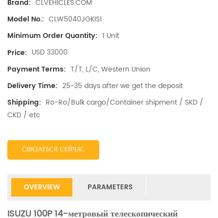
CLVEHICLES.COM
Brand:
CLW5040JGKIS1
Model No.:
1 Unit
Minimum Order Quantity:
USD 33000
Price:
T/T, L/C, Western Union
Payment Terms:
25~35 days after we get the deposit
Delivery Time:
Ro-Ro/Bulk cargo/Container shipment / SKD /
Shipping:
CKD / etc
СВЯЗАТЬСЯ СЕЙЧАС
OVERVIEW
PARAMETERS
ISUZU 100P 14-метровый телескопический