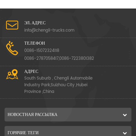
ЭЛ. АДРЕС
info@chengli-trucks.com
ТЕЛЕФОН
0086-15072324118
0086-2787058417,0086-7223801382
АДРЕС
South Suburb , Chengli Automobile
Industry Park,Suizhou City ,Hubei
Province ,China
НОВОСТНАЯ РАССЫЛКА
ГОРЯЧИЕ ТЕГИ