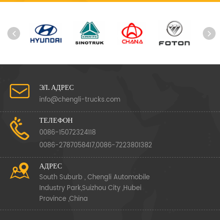
ЭЛ. АДРЕС
info@chengli-trucks.com
ТЕЛЕФОН
0086-15072324118
0086-2787058417,0086-7223801382
АДРЕС
South Suburb , Chengli Automobile
Industry Park,Suizhou City ,Hubei
Province ,China