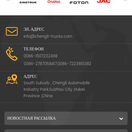
ЭЛ. АДРЕС
info@chengli-trucks.com
ТЕЛЕФОН
0086-15072324118
0086-2787058417,0086-7223801382
АДРЕС
South Suburb , Chengli Automobile
Industry Park,Suizhou City ,Hubei
Province ,China
НОВОСТНАЯ РАССЫЛКА