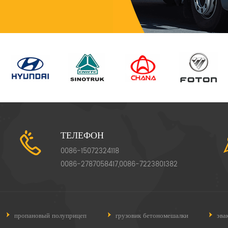
ТЕЛЕФОН
0086-15072324118
0086-2787058417,0086-7223801382
пропановый полуприцеп
грузовик бетономешалки
эва