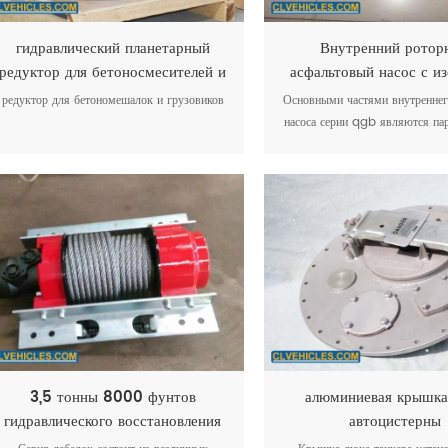
гидравлический планетарный
Внутренний ротор
редуктор для бетоносмесителей и
асфальтовый насос с и
грузовых автомобилей
высокой вязкости се
редуктор для бетономешалок и грузовиков
Основными частями внутреннег
насоса серии qgb являются па
пар, которые состоят из зубчато
круговой дугой и зубчатого
Внутренний зубчатый насос 
уровнем шума и пульсацией низ
3,5 тонны 8000 фунтов
алюминиевая крышка
гидравлического восстановления
автоцистерны
лебедки для уличного вредителя