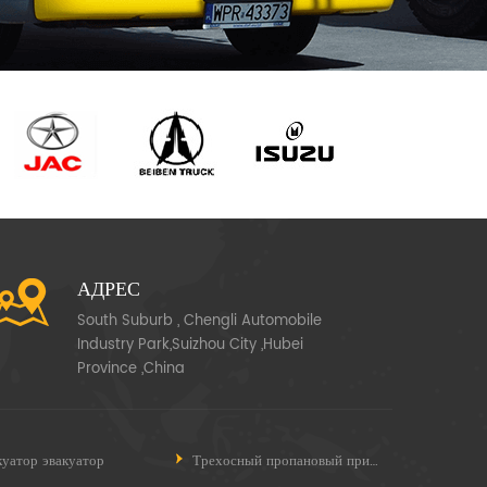
АДРЕС
South Suburb , Chengli Automobile
Industry Park,Suizhou City ,Hubei
Province ,China
куатор эвакуатор
Трехосный пропановый прицеп