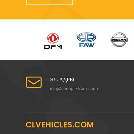
ЭЛ. АДРЕС
info@chengli-trucks.com