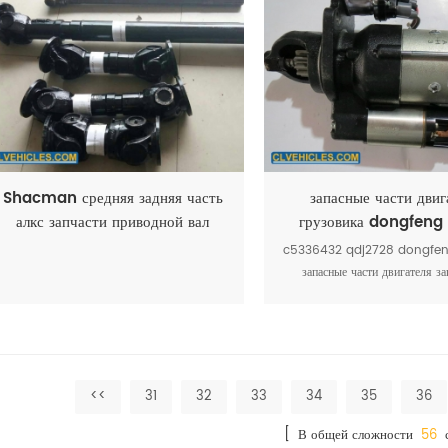
Shacman средняя задняя часть
запасные части двиг
алкс запчасти приводной вал
грузовика dongfeng 
трансмиссия
двигатель
c5336432 qdj2728 dongfeng
запасные части двигателя з
грузовик
<<
31
32
33
34
35
36
[ В общей сложности
56
с