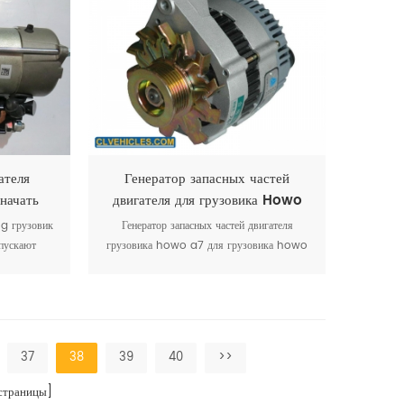
ателя
Генератор запасных частей
начать
двигателя для грузовика Howo
 грузовик
Генератор запасных частей двигателя
апускают
грузовика howo a7 для грузовика howo
vg1560090012
37
38
39
40
>>
траницы]