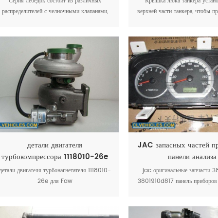
Серия лебедок состоит из различных
Крышка люка танкера установ
распределителей с челночными клапанами,
верхней части танкера, чтобы п
управляющими тормозом, и одинарными
утечку топлива изнутри при пе
или двойными противовесными клапанами.
детали двигателя
JAC запасных частей п
турбокомпрессора 1118010-26e
панели анализа
детали двигателя турбонагнетателя 1118010-
jac оригинальные запчасти 3
26e для Faw
3801910d817 панель приборов
truck запчасти jac hfc