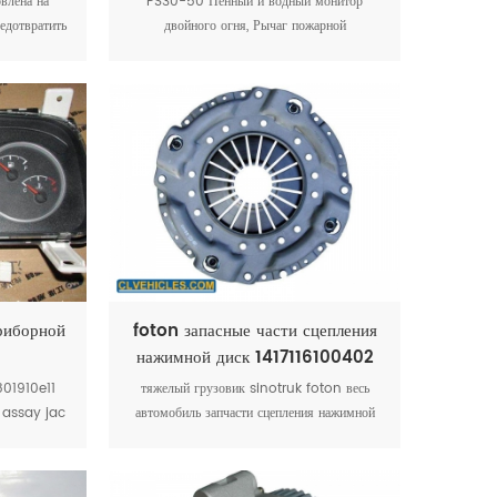
лена ​​на
PS30-50 Пенный и водный монитор
редотвратить
двойного огня, Рычаг пожарной
рекатывании
сигнализации, Ручной пожарный монитор
риборной
foton запасные части сцепления
нажимной диск 1417116100402
801910e11
тяжелый грузовик sinotruk foton весь
 assay jac
автомобиль запчасти сцепления нажимной
1035k
диск foton запчасти 1417116100402