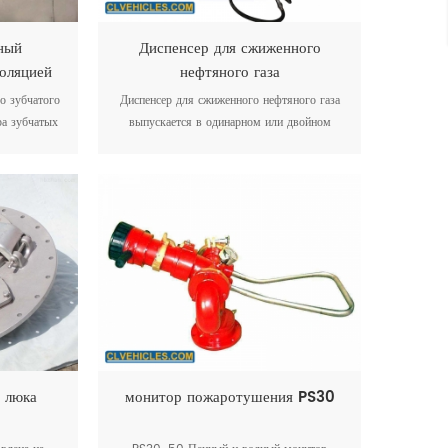
ный
Диспенсер для сжиженного
золяцией
нефтяного газа
рии QGB
о зубчатого
Диспенсер для сжиженного нефтяного газа
ра зубчатых
выпускается в одинарном или двойном
го колеса с
исполнении, вид с одной или двух сторон.
 колеса.
оснащен электронным компьютером,
с низким
электромагнитными клапанами и
кого расхода
предустановкой количества.
 люка
монитор пожаротушения PS30