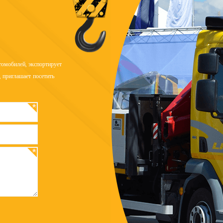
омобилей, экспортирует
 приглашает посетить