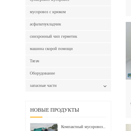
мусоровоз с крюком
асфальтоукладчик
синхронный чип герметик
машина скорой помощи
Тягач
Оборудование
запасные части
НОВЫЕ ПРОДУКТЫ
Компактный мусоровоз HOWO LHD 4x2 160 л.с. 12 куб. м