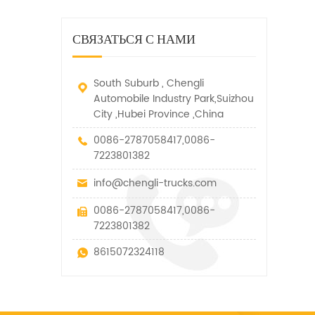
дорожно-спасательный
малых грузов, легковых
быстро убирается, отказ,
автомобиль. у него много
автомобилей и других
нелегальные и другие
функций, таких как подъем,
специальных транспортных
СВЯЗАТЬСЯ С НАМИ
транспортные средства.
вытягивание и подъем тяги.
средств, которые допускаются
в рамках технических
параметров этого вида
South Suburb , Chengli
Automobile Industry Park,Suizhou
City ,Hubei Province ,China
0086-2787058417,0086-
7223801382
info@chengli-trucks.com
0086-2787058417,0086-
7223801382
8615072324118