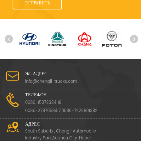
ЭЛ. АДРЕС
info@chengli-trucks.com
ТЕЛЕФОН
0086-15072324118
0086-2787058417,0086-7223801382
АДРЕС
South Suburb , Chengli Automobile
Industry Park,Suizhou City ,Hubei