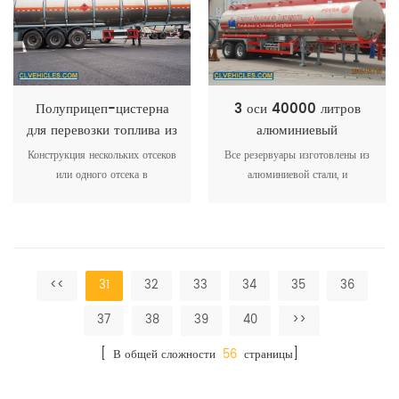
дизайн, большую
том, что автомобиль более
грузоподъемность, безопасную и
экономичен и экономичен для
прочную загрузку груза.
работы при той же нагрузке.
Полуприцеп-цистерна
3 оси 40000 литров
для перевозки топлива из
алюминиевый
алюминиевого сплава
топливозаправщик
Конструкция нескольких отсеков
Все резервуары изготовлены из
40000-50000л
полуприцеп
или одного отсека в
алюминиевой стали, и
соответствии с требованиями.
наилучший гигиенический
Надежный безопасный
уровень достигается благодаря
дыхательный клапан
автоматической сварке и
предотвращает попадание пыли,
неожиданной полировке. общий
уменьшает потери материала и
теплоизоляционный слой
<<
31
32
33
34
35
36
повышает безопасность всего
полиуретана, убедитесь, что 24
резервуара.
часа больше или равно 2 ℃
37
38
39
40
>>
повышения температуры.
[ В общей сложности
56
страницы]