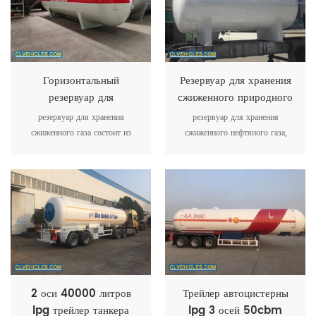
хранение составляет 9,975
тонн.
Горизонтальный
Резервуар для хранения
резервуар для
сжиженного природного
сжиженного газа 25 м3
газа в 10 куб. М
резервуар для хранения
резервуар для хранения
резервуар для
сжиженного газа состоит из
сжиженного нефтяного газа,
сжиженного газа
резервуара для сжиженного газа,
рассчитанный срок службы
объемом 25 000 л
отсечного клапана, игольчатого
составляет 10 лет, стандарт
клапана, предохранительного
gb150 и стандарт asme для
клапана, измерителя уровня
дополнительного оборудования.
жидкости, манометра, указателя
температуры и т. д.
2 оси 40000 литров
Трейлер автоцистерны
lpg трейлер танкера
lpg 3 осей 50cbm