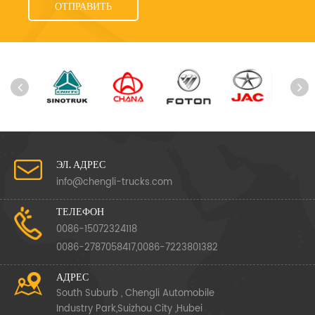
ЭЛ. АДРЕС
info@chengli-trucks.com
ТЕЛЕФОН
0086-15072324118
0086-2787058417,0086-7223801382
АДРЕС
South Suburb , Chengli Automobile
Industry Park,Suizhou City ,Hubei