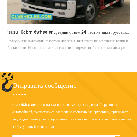
isuzu 10cbm 6wheeler средний объем 24 часа на заказ грузовик для мойки слива
вакуумные материалы высокого давления, вызывающие резервные копии и
блокировки. Насос помогает восстановить нормальный сток в канализацию и
собирать сточные воды для очистки и утилизации.
Отправить сообщение
clvehicles является одним из опытных производителей грузовых
автомобилей, экспортирует различные специальные грузовики, принимает
индивидуальные услуги, приглашает посетить наш завод и выставочный зал,
чтобы узнать больше о нас.