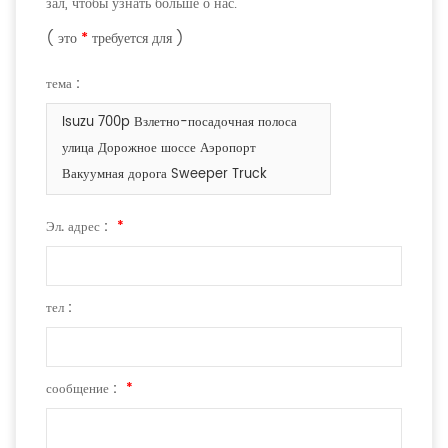
зал, чтобы узнать больше о нас.
( это
*
требуется для )
тема :
Isuzu 700p Взлетно-посадочная полоса
улица Дорожное шоссе Аэропорт
Вакуумная дорога Sweeper Truck
Эл. адрес :
*
тел :
сообщение :
*