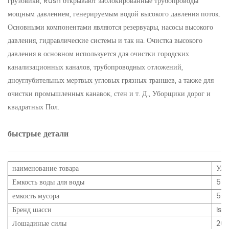
грузовики, Rush открывают заблокированные трубопроводы
мощным давлением, генерируемым водой высокого давления поток.
Основными компонентами являются резервуары, насосы высокого
давления, гидравлические системы и так на. Очистка высокого
давления в основном используется для очистки городских
канализационных каналов, трубопроводных отложений,
дноуглубительных мертвых угловых грязных траншев, а также для
очистки промышленных канавок, стен и т. Д., Уборщики дорог и
квадратных Пол.
быстрые детали
наименование товара
Ули
Емкость воды для воды
50
емкость мусора
50
Бренд шасси
Isu
Лошадиные силы
20