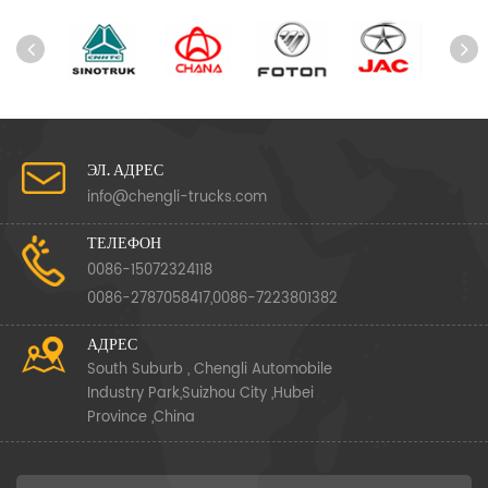
ЭЛ. АДРЕС
info@chengli-trucks.com
ТЕЛЕФОН
0086-15072324118
0086-2787058417,0086-7223801382
АДРЕС
South Suburb , Chengli Automobile
Industry Park,Suizhou City ,Hubei
Province ,China