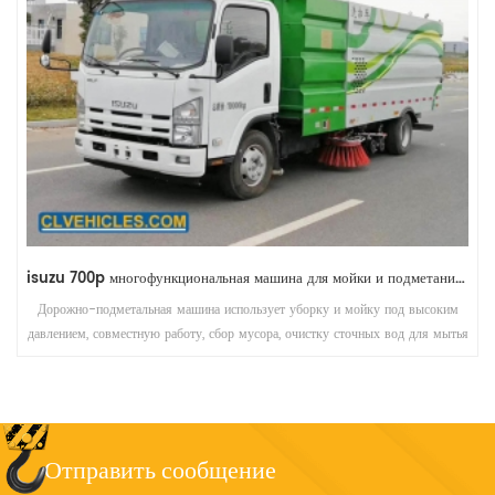
Подметально-уборочная машина Faw J5K RHD с пылесборником
Drive high pressure water pump, fan and working device by vice
engine. The function have: sweep road, clean and wash road,
high pressure wash, washing curbs, garbage collection.
Отправить сообщение