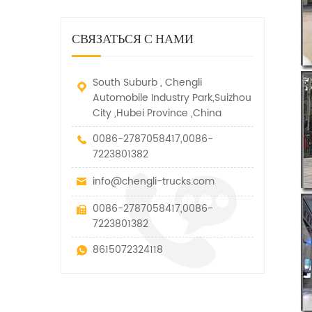
дорожно-спасательный
малых грузов, легковых
быстро убирается, отказ,
автомобиль. у него много
автомобилей и других
нелегальные и другие
функций, таких как подъем,
специальных транспортных
СВЯЗАТЬСЯ С НАМИ
транспортные средства.
вытягивание и подъем тяги.
средств, которые допускаются
в рамках технических
параметров этого вида
South Suburb , Chengli
Automobile Industry Park,Suizhou
City ,Hubei Province ,China
0086-2787058417,0086-
7223801382
info@chengli-trucks.com
0086-2787058417,0086-
7223801382
8615072324118