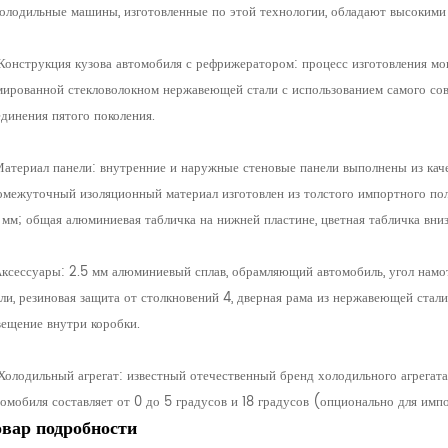
холодильные машины, изготовленные по этой технологии, обладают высокими
 Конструкция кузова автомобиля с рефрижератором: процесс изготовления мо
мированной стекловолокном нержавеющей стали с использованием самого сов
единения пятого поколения.
Материал панели: внутренние и наружные стеновые панели выполнены из каче
омежуточный изоляционный материал изготовлен из толстого импортного пол
 мм; общая алюминиевая табличка на нижней пластине, цветная табличка вни
Аксессуары: 2.5 мм алюминиевый сплав, обрамляющий автомобиль, угол намо
али, резиновая защита от столкновений 4, дверная рама из нержавеющей стал
вещение внутри коробки.
 Холодильный агрегат: известный отечественный бренд холодильного агрегат
томобиля составляет от 0 до 5 градусов и 18 градусов (опционально для им
овар
подробности