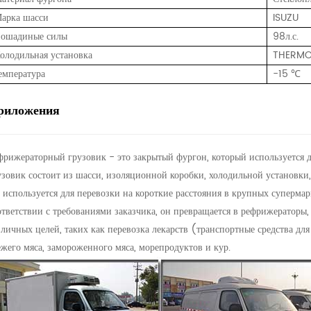
арка шасси
ISUZU
ошадиные силы
98л.с.
олодильная установка
THERMO
емпература
-15 ℃
риложения
фрижераторный грузовик - это закрытый фургон, который используется 
узовик состоит из шасси, изоляционной коробки, холодильной установки, 
 используется для перевозки на короткие расстояния в крупных супермар
ответствии с требованиями заказчика, он превращается в рефрижераторы,
зличных целей, таких как перевозка лекарств (транспортные средства дл
ежего мяса, замороженного мяса, морепродуктов и кур.