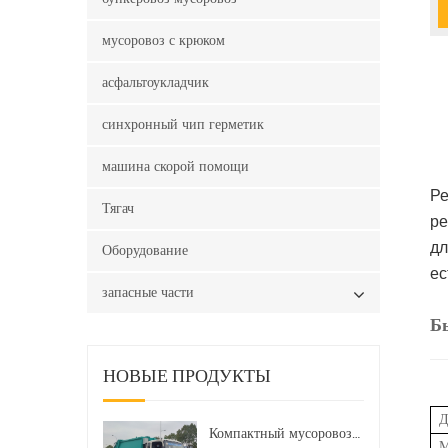
мусоровоз с крюком
асфальтоукладчик
синхронный чип герметик
машина скорой помощи
Ре
Тягач
ре
Оборудование
дл
ес
запасные части
Б
НОВЫЕ ПРОДУКТЫ
Д
Компактный мусоровоз HOWO LHD 4x2 160 л.с. 12 куб. м
М