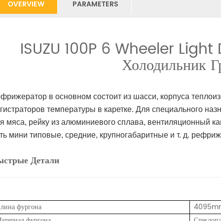
OVERVIEW
PARAMETERS
ISUZU 100P 6 Wheeler Light 
Холодильник Г
фрижератор в основном состоит из шасси, корпуса теплоиз
гистраторов температуры в каретке. Для специального наз
я мяса, рейку из алюминиевого сплава, вентиляционный кана
ть мини типовые, средние, крупногабаритные и т. д. рефр
ыстрые Детали
лина фургона
4095m
атериал фургона
Стеклопл