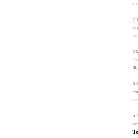
а 
2.
ар
со
3.
пр
80
4.
ст
ос
5.
ав
Т