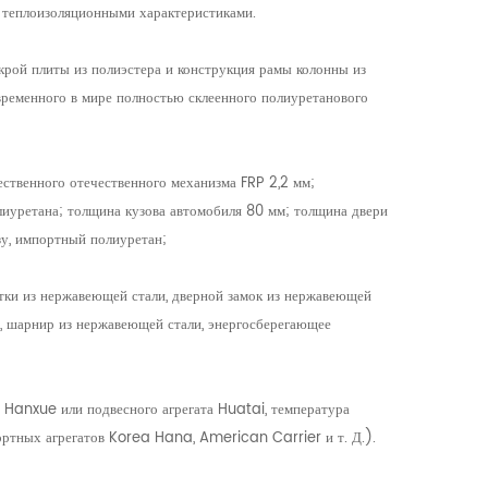
 теплоизоляционными характеристиками.
крой плиты из полиэстера и конструкция рамы колонны из
ременного в мире полностью склеенного полиуретанового
ственного отечественного механизма FRP 2,2 мм;
иуретана; толщина кузова автомобиля 80 мм; толщина двери
зу, импортный полиуретан;
тки из нержавеющей стали, дверной замок из нержавеющей
и, шарнир из нержавеющей стали, энергосберегающее
а Hanxue или подвесного агрегата Huatai, температура
портных агрегатов Korea Hana, American Carrier и т. Д.).