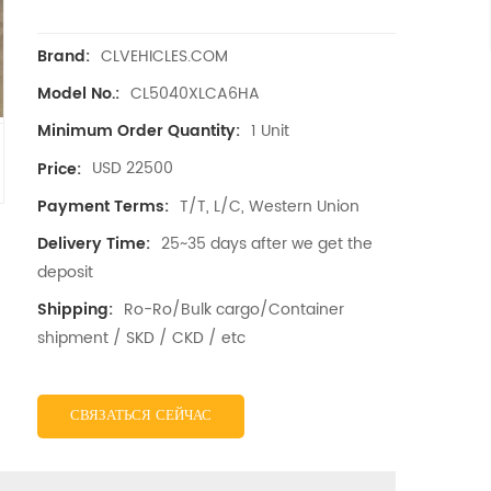
CLVEHICLES.COM
Brand:
CL5040XLCA6HA
Model No.:
1 Unit
Minimum Order Quantity:
USD 22500
Price:
T/T, L/C, Western Union
Payment Terms:
25~35 days after we get the
Delivery Time:
deposit
Ro-Ro/Bulk cargo/Container
Shipping:
shipment / SKD / CKD / etc
СВЯЗАТЬСЯ СЕЙЧАС