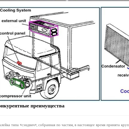
онкурентные преимущества
Склейка типа «сэндвич», собранная по частям, в настоящее время принята к