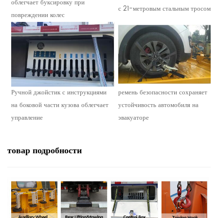
облегчает буксировку при
с 21-метровым стальным тросом
повреждении колес
Ручной джойстик с инструкциями
ремень безопасности сохраняет
на боковой части кузова облегчает
устойчивость автомобиля на
управление
эвакуаторе
товар
подробности