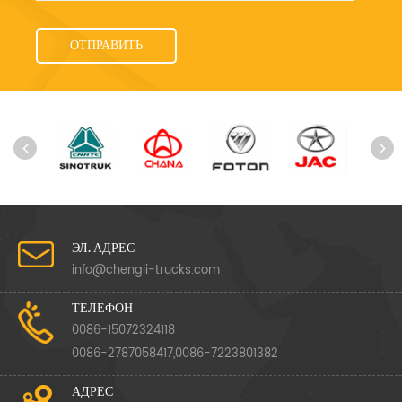
ЭЛ. АДРЕС
info@chengli-trucks.com
ТЕЛЕФОН
0086-15072324118
0086-2787058417,0086-7223801382
АДРЕС