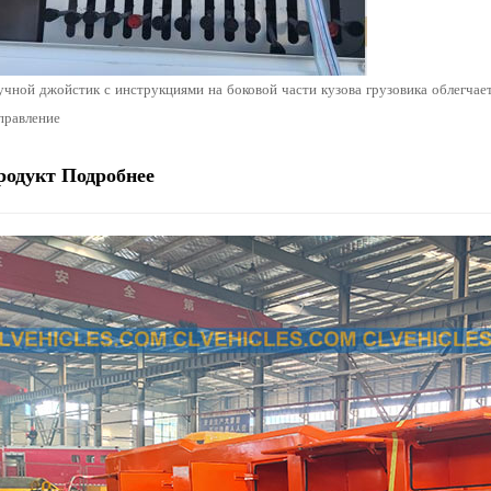
учной джойстик с инструкциями на боковой части кузова грузовика облегчае
правление
родукт
Подробнее