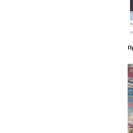
Р
у
П