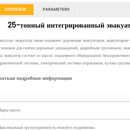
OVERVIEW
PARAMETERS
25-тонный интегрированный эвакуат
акуатор-эвакуатор также называют дорожным эвакуатором, эвакуатором-э
узовиком для снятия дорожных заграждений, аварийным грузовиком, эваку
ш эвакуатор состоит из шасси, подъемного оборудования, буксировочного 
дравлической системы, электрической системы управления, кузова грузов
раткая подробная информация
арка шасси
аксимальная грузоподъемность нижнего подъемника