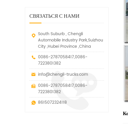
дорожно-спасательный
малых грузов, легковых
быстро убирается, отказ,
автомобиль. у него много
автомобилей и других
нелегальные и другие
функций, таких как подъем,
специальных транспортных
СВЯЗАТЬСЯ С НАМИ
транспортные средства.
вытягивание и подъем тяги.
средств, которые допускаются
в рамках технических
параметров этого вида
South Suburb , Chengli
Automobile Industry Park,Suizhou
City ,Hubei Province ,China
0086-2787058417,0086-
7223801382
info@chengli-trucks.com
0086-2787058417,0086-
7223801382
8615072324118
К