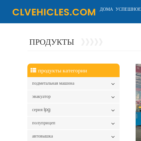
ДОМА
УСПЕШНОЕ
ПРОДУКТЫ
продукты категории
подметальная машина
эвакуатор
серия lpg
полуприцеп
автовышка