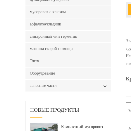
мусоровоз с крюком
асфальтоукладчик
синхронный чип герметик
Эв
гр
машина скорой помощи
На
Тягач
ги
Оборудование
К
запасные части
НОВЫЕ ПРОДУКТЫ
М
Компактный мусоровоз HOWO LHD 4x2 160 л.с. 12 куб. м
М