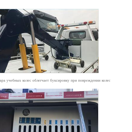
ара учебных колес облегчает буксировку при повреждении колес