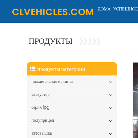
ДОМА
УСПЕШНОЕ
ПРОДУКТЫ
продукты категории
подметальная машина
эвакуатор
серия lpg
полуприцеп
автовышка