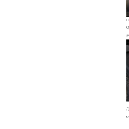
П
Q
д
Д
к