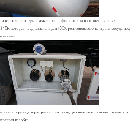
рицеп-цистерна для сжиженного нефтяного газа изготовлен из стали
345R, которая предназначена для 100% рентгеновского контроля сосуда под
авлением.
войная сторона для разгрузки и загрузки, двойной ящик для инструмента и
лапанная коробка