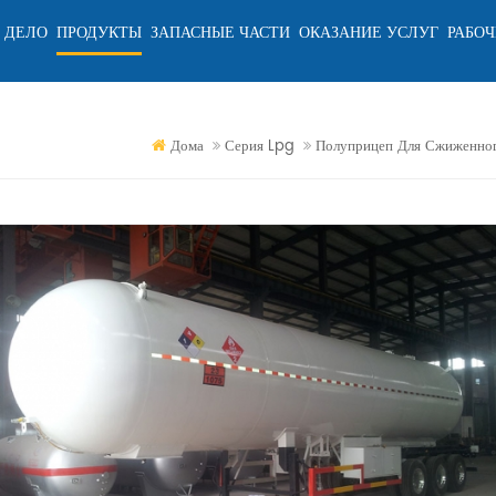
 ДЕЛО
ПРОДУКТЫ
ЗАПАСНЫЕ ЧАСТИ
ОКАЗАНИЕ УСЛУГ
РАБОЧ
Дома
Серия Lpg
Полуприцеп Для Сжиженног