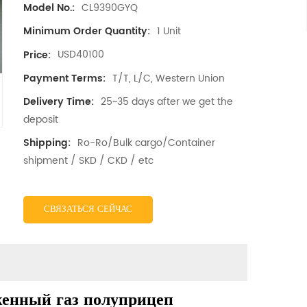
CL9390GYQ
Model No.:
1 Unit
Minimum Order Quantity:
USD40100
Price:
T/T, L/C, Western Union
Payment Terms:
25~35 days after we get the
Delivery Time:
deposit
Ro-Ro/Bulk cargo/Container
Shipping:
shipment / SKD / CKD / etc
СВЯЗАТЬСЯ СЕЙЧАС
енный газ полуприцеп