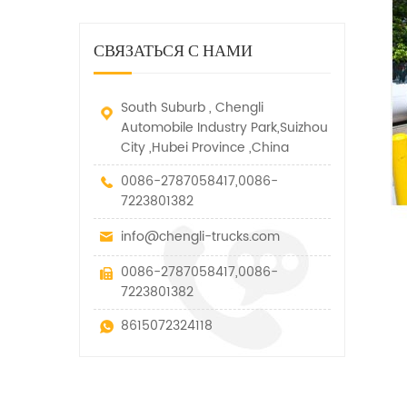
дорожно-спасательный
малых грузов, легковых
быстро убирается, отказ,
автомобиль. у него много
автомобилей и других
нелегальные и другие
функций, таких как подъем,
специальных транспортных
СВЯЗАТЬСЯ С НАМИ
транспортные средства.
вытягивание и подъем тяги.
средств, которые допускаются
в рамках технических
параметров этого вида
South Suburb , Chengli
Automobile Industry Park,Suizhou
City ,Hubei Province ,China
0086-2787058417,0086-
7223801382
info@chengli-trucks.com
0086-2787058417,0086-
7223801382
8615072324118