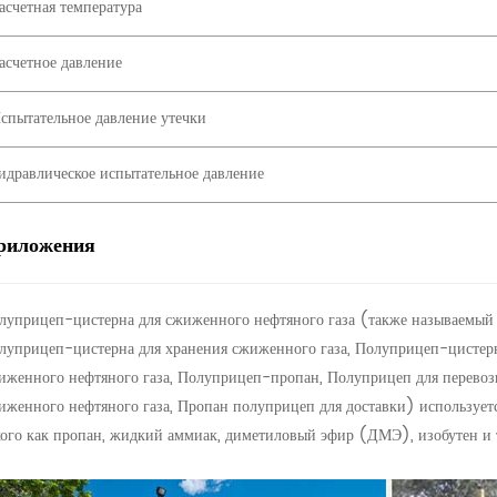
асчетная температура
асчетное давление
спытательное давление утечки
идравлическое испытательное давление
риложения
луприцеп-цистерна для сжиженного нефтяного газа (также называемый 
луприцеп-цистерна для хранения сжиженного газа, Полуприцеп-цистерн
иженного нефтяного газа, Полуприцеп-пропан, Полуприцеп для перевоз
иженного нефтяного газа, Пропан полуприцеп для доставки) используетс
кого как пропан, жидкий аммиак, диметиловый эфир (ДМЭ), изобутен и т