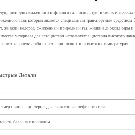
луприцеп для сжиженного нефтяного газа использует в своих интересах 
иженного газа, который является специальным транспортным средством 
от, жидкий водород, сжиженный природный газ, жидкий диоксид серы и т
качестве материала для автоцистерн используется цистерна высокого дав
храняет хорошую стабильность при низких или высоких температурах.
ыстрые Детали
азмер прицепа цистерны для сжиженного нефтяного газа
мкость баллона с пропаном