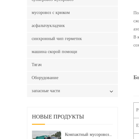
мусоровоз с крюком
По
сж
асфальтоукладчик
аз
В 
синхронный чип герметик
со
машина скорой помощи
Тягач
Б
Оборудование
запасные части
Р
НОВЫЕ ПРОДУКТЫ
Е
Компактный мусоровоз HOWO LHD 4x2 160 л.с. 12 куб. м