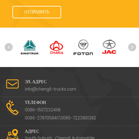
ЭЛ. АДРЕС
info@chengli-trucks.com
ТЕЛЕФОН
0086-15072324118
0086-2787058417,0086-7223801382
АДРЕС
South Suburb , Chengli Automobile