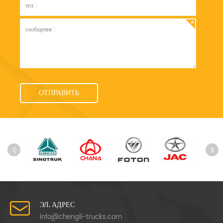
ЭЛ. АДРЕС
info@chengli-trucks.com