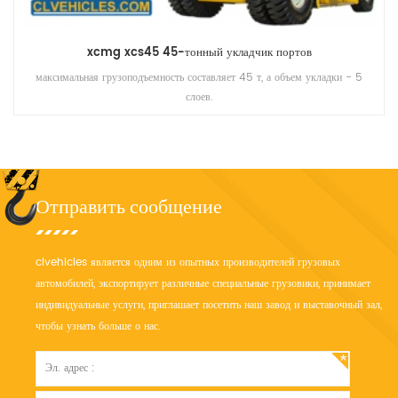
xcmg xcs45 45-тонный укладчик портов
максимальная грузоподъемность составляет 45 т, а объем укладки - 5
слоев.
Отправить сообщение
clvehicles является одним из опытных производителей грузовых
автомобилей, экспортирует различные специальные грузовики, принимает
индивидуальные услуги, приглашает посетить наш завод и выставочный зал,
чтобы узнать больше о нас.