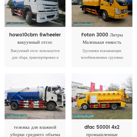
howo10cbm 6wheeler
Foton 3000 Литры
вакуумный отсос
Маленькая емкость
среднего объема на
Восстановительный
Вакуумный отсос используется
Грузовики всасывающих
заказ
вакуумный Насос
для сбора, транспортировки и
возобновляемых грузовых
сброса жидкости, такой как
автомобилей грузовиков
грязная вода, шлам, септическое
грузовиков грузовиков, тележки
масло, а также твердых
всасывающего всасывания,
предметов, таких как мини-
также названные септики,
камни.
вакуумное всасывание грузовик
тележка для влажной
dfac 5000l 4x2
уборки среднего объема
промышленные