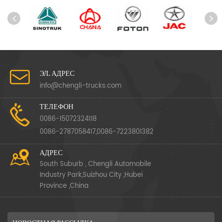
ЭЛ. АДРЕС
info@chengli-trucks.com
ТЕЛЕФОН
0086-15072324118
0086-2787058417,0086-7223801382
АДРЕС
South Suburb , Chengli Automobile
Industry Park,Suizhou City ,Hubei
Province ,China