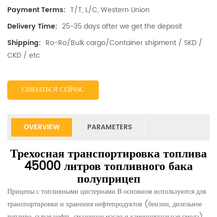
T/T, L/C, Western Union
Payment Terms:
25~35 days after we get the deposit
Delivery Time:
Ro-Ro/Bulk cargo/Container shipment / SKD /
Shipping:
CKD / etc
СВЯЗАТЬСЯ СЕЙЧАС
OVERVIEW
PARAMETERS
Трехосная транспортировка топлива
45000 литров топливного бака
полуприцеп
Прицепы с топливными цистернами В основном используются для
транспортировки и хранения нефтепродуктов (бензин, дизельное
топливо, сырая нефть, смазочное масло и каменноугольная смола).