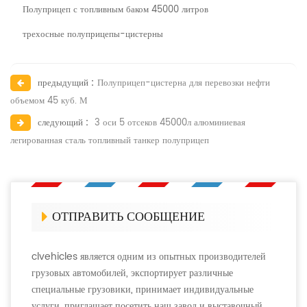
Полуприцеп с топливным баком 45000 литров
трехосные полуприцепы-цистерны
предыдущий :
Полуприцеп-цистерна для перевозки нефти
объемом 45 куб. М
следующий :
3 оси 5 отсеков 45000л алюминиевая
легированная сталь топливный танкер полуприцеп
ОТПРАВИТЬ СООБЩЕНИЕ
clvehicles является одним из опытных производителей
грузовых автомобилей, экспортирует различные
специальные грузовики, принимает индивидуальные
услуги, приглашает посетить наш завод и выставочный