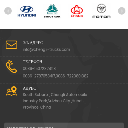
ЭЛ. АДРЕС
info@chengli-trucks.com
ТЕЛЕФОН
0086-15072324118
0086-2787058417,0086-7223801382
АДРЕС
South Suburb , Chengli Automobile
Industry Park,Suizhou City ,Hubei
Province ,China