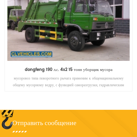
dongfeng 190 л.с. 4x2 15 тонн уборщик мусора
мусоровоз типа поворотного рычага применим к общенациональному
общему мусорному ведру, с функцией саморазгрузки, гидравлическим
приводом, мусорное ведро может подниматься само.
Отправить сообщение