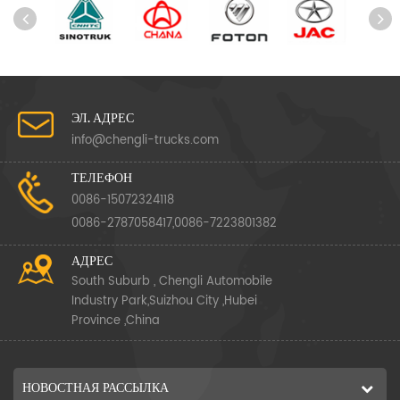
ЭЛ. АДРЕС
info@chengli-trucks.com
ТЕЛЕФОН
0086-15072324118
0086-2787058417,0086-7223801382
АДРЕС
South Suburb , Chengli Automobile
Industry Park,Suizhou City ,Hubei
Province ,China
НОВОСТНАЯ РАССЫЛКА