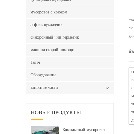
мусоровоз с крюком
эт
асфальтоукладчик
л.
уд
синхронный чип герметик
машина скорой помощи
б
Тягач
с
Оборудование
в
запасные части
с
м
т
т
НОВЫЕ ПРОДУКТЫ
д
Компактный мусоровоз HOWO LHD 4x2 160 л.с. 12 куб. м