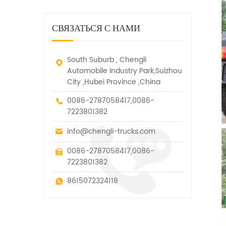
дорожно-спасательный
малых грузов, легковых
быстро убирается, отказ,
автомобиль. у него много
автомобилей и других
нелегальные и другие
функций, таких как подъем,
специальных транспортных
СВЯЗАТЬСЯ С НАМИ
транспортные средства.
вытягивание и подъем тяги.
средств, которые допускаются
в рамках технических
параметров этого вида
South Suburb , Chengli
Automobile Industry Park,Suizhou
City ,Hubei Province ,China
0086-2787058417,0086-
7223801382
info@chengli-trucks.com
0086-2787058417,0086-
7223801382
8615072324118