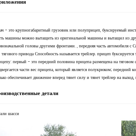
риложения
гач - это крупногабаритный грузовик или полуприцеп, буксируемый ин
сть машины можно вытащить из оригинальной машины и вытащил из др
рвоначальной головы другими фронтами. , передняя часть автомобиля с С
з тягового привода Способность называется трейлер. прицеп буксируется 
ицепу: первый - это передний половина прицепа размещена на тяговом се
двергается части вес прицепа, который является полукрюком; передний ко
лько обеспечивает движение вперед тянет силу и тянет трейлер на выход, 
оизводственные детали
тали шасси