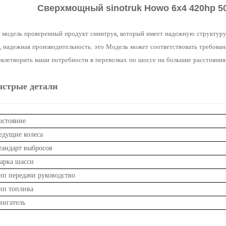
Сверхмощный sinotruk Howo 6x4 420hp 5
а модель проверенный продукт синитрук, который имеет надежную структур
с., надежная производительность. это Модель может соответствовать требов
овлетворить ваши потребности в перевозках по шоссе на большие расстояния
ыстрые детали
остояние
едущие колеса
тандарт выбросов
арка шасси
ип передачи
руководство
ип топлива
вигатель