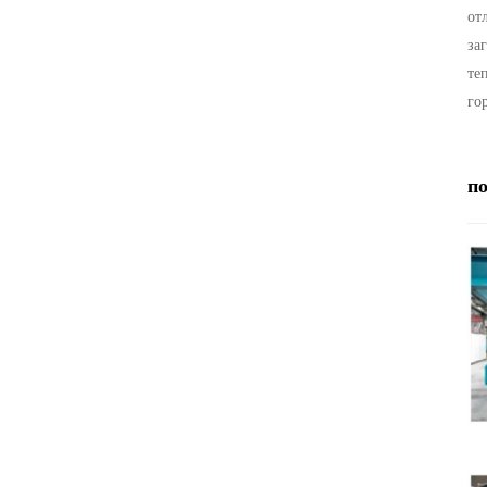
от
за
те
го
п