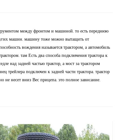
струментом между фронтом и машиной. то есть переднюю
угих машин. машину тоже можно вытащить от
пособность вождения называется трактором, а автомобиль
трактором. там Есть два способа подключения трактора к
дле над задней частью трактор, а мост за трактором
нец трейлера подключен к задней части трактора. трактор
но не несет вниз Вес прицепа. это полное зависание.