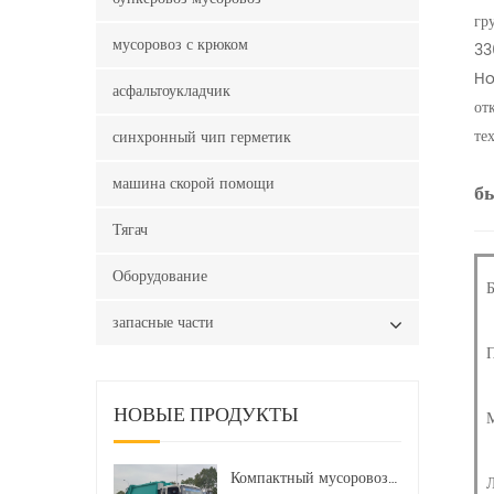
гр
мусоровоз с крюком
33
Ho
асфальтоукладчик
от
те
синхронный чип герметик
машина скорой помощи
б
Тягач
Оборудование
Б
запасные части
П
НОВЫЕ ПРОДУКТЫ
М
Компактный мусоровоз HOWO LHD 4x2 160 л.с. 12 куб. м