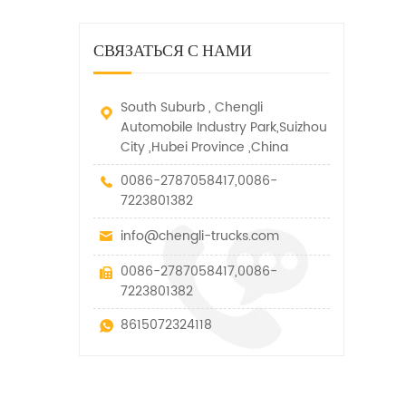
дорожно-спасательный
малых грузов, легковых
быстро убирается, отказ,
автомобиль. у него много
автомобилей и других
нелегальные и другие
функций, таких как подъем,
специальных транспортных
СВЯЗАТЬСЯ С НАМИ
транспортные средства.
вытягивание и подъем тяги.
средств, которые допускаются
в рамках технических
параметров этого вида
South Suburb , Chengli
Automobile Industry Park,Suizhou
City ,Hubei Province ,China
0086-2787058417,0086-
7223801382
info@chengli-trucks.com
0086-2787058417,0086-
7223801382
8615072324118