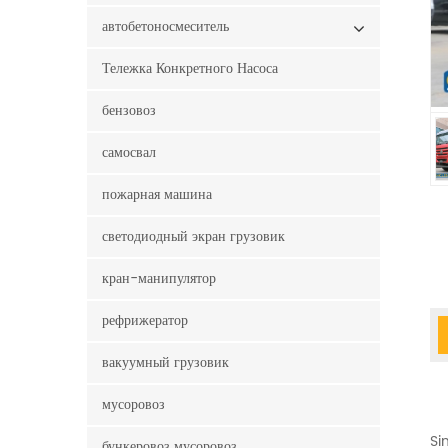
автобетоносмеситель
Тележка Конкретного Насоса
бензовоз
самосвал
пожарная машина
светодиодный экран грузовик
кран-манипулятор
рефрижератор
вакуумный грузовик
мусоровоз
Si
бункеровоз мусоровоз