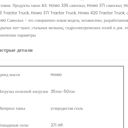
узовик. Продукты такие AS: Howo 336 самосвал, Howo 371 самосвал, Ho
6 Tractor Truck, Howo 371 Tractor Truck, Howo 420 Tractor Truck, со
wo Самосвал - это совершенно новая модель, независимо, разработанна
крытых пит-шахт, стальных мельниц, гидроэлектрических полей и док. э
хнические параметры
ыстрые детали
ренд шасси
Howo
огрузка полезной нагрузки
35тон-50тон
атериал танка
углеродистая сталь
Лошадиные силы
371
HP.