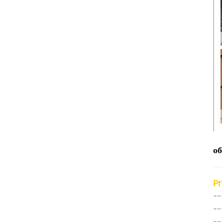
о
P
--
--