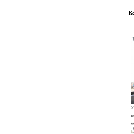
К
У
п
ц