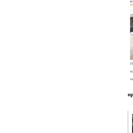
Н
к
м
п