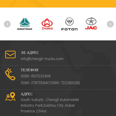
ЭЛ. АДРЕС
info@chengli-trucks.com
ТЕЛЕФОН
0086-15072324118
0086-2787058417,0086-7223801382
АДРЕС
South Suburb , Chengli Automobile
Industry Park,Suizhou City ,Hubei
Province ,China