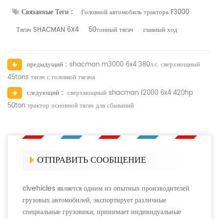
Связанные Теги :
Головной автомобиль трактора F3000
Тягач SHACMAN 6X4
50тонный тягач
главный ход
предыдущий :
shacman m3000 6x4 380л.с. сверхмощный
45tons тягач с головкой тягача
следующий :
сверхмощный shacman f2000 6x4 420hp
50ton трактор основной тягач для сбываний
ОТПРАВИТЬ СООБЩЕНИЕ
clvehicles является одним из опытных производителей
грузовых автомобилей, экспортирует различные
специальные грузовики, принимает индивидуальные