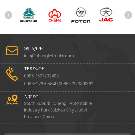
ЭЛ. АДРЕС
info@chengli-trucks.com
ТЕЛЕФОН
0086-15072324118
0086-2787058417,0086-7223801382
АДРЕС
South Suburb , Chengli Automobile
Industry Park,Suizhou City ,Hubei
Province ,China