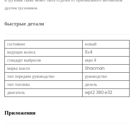
и грузовик также может быть отделен от оригинального автомобиля
другим грузовиком.
быстрые детали
состояние
новый
ведущие колеса
6х4
стандарт выбросов
евро ii
марка шасси
Shacman
тип передачи
руководство
руководство
тип топлива
дизель
двигатель
wp12 380.e32
Приложения