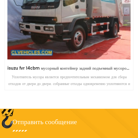
isuzu fvr 14cbm мусорный контейнер задний подъемный мусоровоз
isuzu fvr 14cbm мусоровоз японской марки
а
Уплотнитель мусора является предпочтительным механизмом для сбора
я и
отходов от двери до двери. собранные отходы одновременно уплотняются
в конечном итоге транспортируются на свалку.
Отправить сообщение