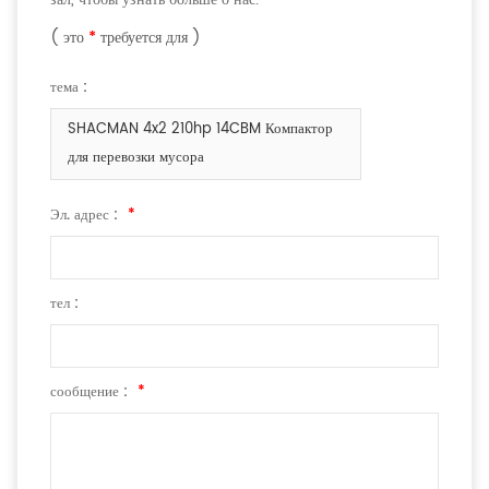
( это
*
требуется для )
тема :
SHACMAN 4x2 210hp 14CBM Компактор
для перевозки мусора
Эл. адрес :
*
тел :
сообщение :
*