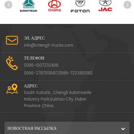
ЭЛ. АДРЕС
info@chengli-trucks.com
ТЕЛЕФОН
0086-15072324118
0086-2787058417,0086-7223801382
АДРЕС
South Suburb , Chengli Automobile
Industry Park,Suizhou City ,Hubei
Province ,China
НОВОСТНАЯ РАССЫЛКА