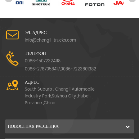
ЭЛ. АДРЕС
info@chengli-trucks.com
ТЕЛЕФОН
0086-15072324118
0086-2787058417,0086-7223801382
АДРЕС
South Suburb , Chengli Automobile
Industry Park,Suizhou City ,Hubei
Province ,China
НОВОСТНАЯ РАССЫЛКА