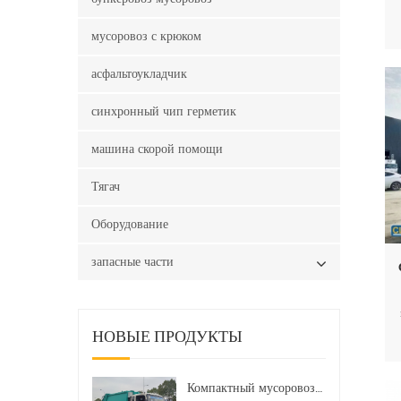
мусоровоз с крюком
асфальтоукладчик
синхронный чип герметик
машина скорой помощи
Тягач
Оборудование
запасные части
НОВЫЕ ПРОДУКТЫ
Компактный мусоровоз HOWO LHD 4x2 160 л.с. 12 куб. м