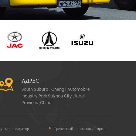
АДРЕС
South Suburb , Chengli Automobile
Industry Park,Suizhou City ,Hubei
Province ,China
куатор эвакуатор
Трехосный пропановый прицеп