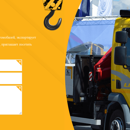
омобилей, экспортирует
 приглашает посетить