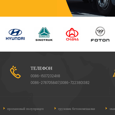
ТЕЛЕФОН
0086-15072324118
0086-2787058417,0086-7223801382
пропановый полуприцеп
грузовик бетономешалки
эва