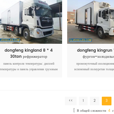
dongfeng kingland 8 * 4
dongfeng kingrun 
30ton рефрижератор
фургон-холодиль
контейнеровоз
панель контроля температуры: дисплей
промежуточный изоляционн
температуры и панель управления грузовым
вспененный полиуретан толщи
боксом, установленная в кабине водителя.
Материал основания: противо
алюминиевая декоративная п
<<
1
2
3
[ В общей сложности
4
с