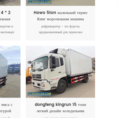
 4 * 2
Howo 5ton маленький термо
ильная
Кинг морозильная машина
иуретан и
рефрижератор - это фургон,
 настоящее
предназначенный для перевозки
ным и
скоропортящихся грузов при определенных
редством.
температурах, таких как фрукты, овощи,
молоко, лекарства, мясо и т. д.
мяса с
dongfeng kingrun 15 тонн
атурой
легкий дизайн холодильник
фургон грузовой автомобиль