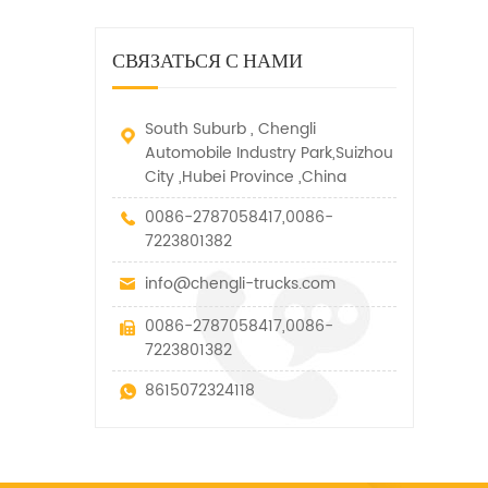
дорожно-спасательный
малых грузов, легковых
быстро убирается, отказ,
автомобиль. у него много
автомобилей и других
нелегальные и другие
функций, таких как подъем,
специальных транспортных
СВЯЗАТЬСЯ С НАМИ
транспортные средства.
вытягивание и подъем тяги.
средств, которые допускаются
в рамках технических
параметров этого вида
South Suburb , Chengli
Automobile Industry Park,Suizhou
City ,Hubei Province ,China
0086-2787058417,0086-
7223801382
info@chengli-trucks.com
0086-2787058417,0086-
7223801382
8615072324118