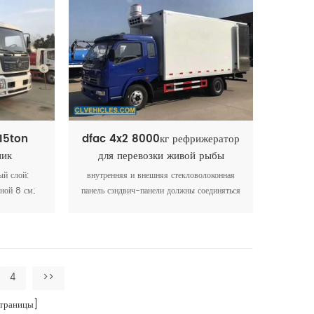
продуктов питания, мороженого, лекарств и
т.д.
15ton
dfac 4x2 8000кг рефрижератор
ник
для перевозки живой рыбы
ый слой:
внутренняя и внешняя стекловолоконная
ной 8 см;
панель сэндвич-панели должны соединяться
скользящая
через каждые 50 см.
ластина.
4
>>
траницы]