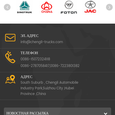
ЭЛ. АДРЕС
info@chengli-trucks.com
ТЕЛЕФОН
0086-15072324118
0086-2787058417,0086-7223801382
АДРЕС
South Suburb , Chengli Automobile
Industry Park,Suizhou City ,Hubei
Province ,China
НОВОСТНАЯ РАССЫЛКА