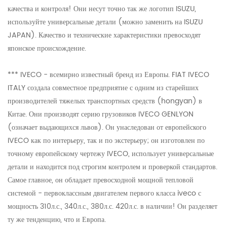
качества и контроля! Они несут точно так же
логотип ISUZU,
используйте универсальные детали (можно заменить на ISUZU
JAPAN). Качество и технические характеристики превосходят
японское происхождение.
*** IVECO - всемирно известный бренд из Европы. FIAT IVECO
ITALY создала совместное предприятие с одним из старейших
производителей тяжелых транспортных средств (hongyan) в
Китае. Они производят серию грузовиков IVECO GENLYON
(означает выдающихся львов). Он унаследован от европейского
IVECO как по интерьеру, так и по экстерьеру; он изготовлен по
точному европейскому чертежу IVECO, использует универсальные
детали и находится под строгим контролем и проверкой стандартов.
Самое главное, он обладает превосходной мощной тепловой
системой - первоклассным двигателем первого класса iveco с
мощность 310л.с., 340л.с., 380л.с. 420л.с. в наличии! Он разделяет
ту же тенденцию, что и Европа.