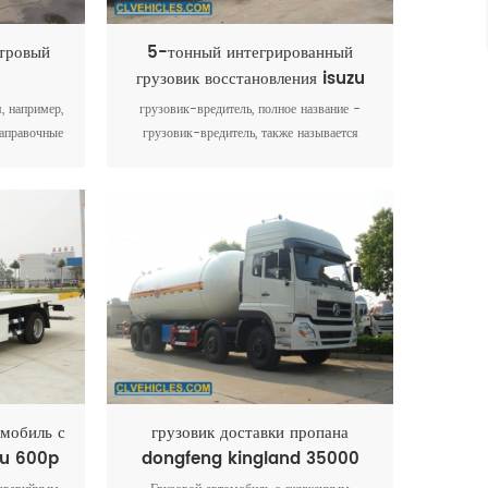
тровый
5-тонный интегрированный
грузовик восстановления isuzu
600p
, например,
грузовик-вредитель, полное название -
заправочные
грузовик-вредитель, также называется
ливаются из
грузовик-спасатель или эвакуатор. он имеет
симости от
несколько функций, таких как подъем, тяга и
евозят. Эти
подъем тяги. Грузовик-эвакуатор в
миний,
основном используется на дорогах, в городе
щую сталь и
пекан, транспортных средствах и
м пластик
спасательных службах и т. д.
мобиль с
грузовик доставки пропана
uzu 600p
dongfeng kingland 35000
литров