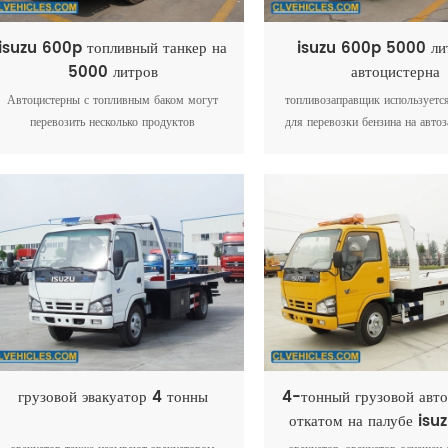
isuzu 600p топливный танкер на
isuzu 600p 5000 ли
5000 литров
автоцистерна
Автоцистерны с топливным баком могут
топливозаправщик используется
перевозить несколько продуктов
для перевозки бензина на авто
одновременно благодаря разделению бака на
станции. автоцистерны изготав
2, 3, 4, 5, 6 или, в некоторых редких
различных материалов в зави
случаях, большему количеству отделений
того, какую продукцию они пер
бака это позволяет увеличить количество
материалы включают алю
вариантов доставки. Эти грузовики обычно
углеродистую сталь, нержавею
используются для перевозки бензинов
армированный стекловолокно
разных марок на заправочные станции для
(FRP).
перевозки всех продуктов, необходимых в
одной поездке.
грузовой эвакуатор 4 тонны
4-тонный грузовой авто
откатом на палубе is