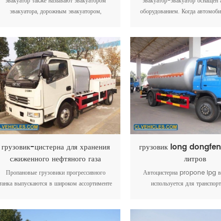
эвакуатор также называют эвакуатором
эвакуатор-эвакуатор оснащен
эвакуатора, дорожным эвакуатором,
оборудованием. Когда автомоб
эвакуатором грузовика, эвакуационным
из строя на дороге, происходи
грузовиком, эвакуационным транспортным
особенно на дорогах высокого
средством, ротаторным эвакуатором,
миссия эвакуатора заключа
бортовым эвакуатором, эвакуатором с
буксировке аварийного груз
плоской платформой и т. д.
автомобиля вдали от места ава
обеспечить дорога беспрепят
грузовик-цистерна для хранения
грузовик long dongfe
сжиженного нефтяного газа
литров
dongfeng 8000 литров
Пропановые грузовики прогрессивного
Автоцистерна propone lpg в
танка выпускаются в широком ассортименте
используется для транспор
размеров и конфигураций с вместимостью
сжиженного нефтяного газа,
от 2800 до 5000 галлонов.
пропан, изобутан и т.д. он от
категории сосудов под давле