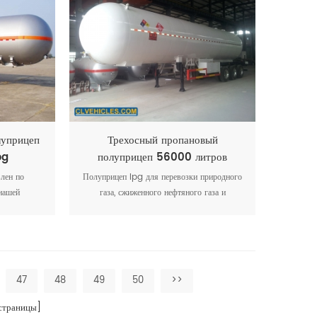
высокая
измеритель температуры, измеритель
лее чем
давления, аварийный запорный клапан, 1 шт.
изготовить
запасное колесо, огнетушитель, статическое
электричество. защитное заземление и т. д.
луприцеп
Трехосный пропановый
pg
полуприцеп 56000 литров
влен по
Полуприцеп lpg для перевозки природного
нашей
газа, сжиженного нефтяного газа и
ехников с
химического сырья. высококачественные
платной
отечественные или импортные аксессуары
безопасности, карбюратор и насос для
пользователя, полностью меблированные
47
48
49
50
>>
траницы]