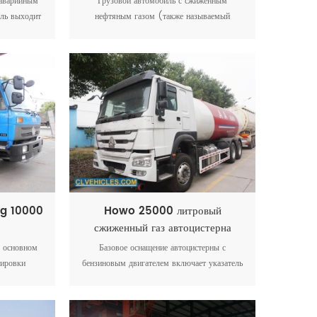
 аварийным
Грузовой автомобиль с сжиженным
иль выходит
нефтяным газом (также называемый
т авария,
автоцистерна для сжиженного нефтяного
 качества,
газа, грузовик-цистерна для сжиженного
ется в
нефтяного газа, грузовик-цистерна для
овика или
сжиженного нефтяного газа, грузовой
рии, чтобы
автомобиль для перевозки сжиженного газа,
ственная.
грузовой танк-цистерна для сжиженного
газа, грузовой автомобиль-цистерна для
сжиженного нефтяного газа) используется
для перевозки сжиженного нефтяного газа,
такого как пропан, жидкость аммиак,
диметиловый эфир (дмэ), изобутен и др.
ng 10000
Howo 25000 литровый
сжиженный газ автоцистерна
 основном
Базовое оснащение автоцистерны с
тировки
бензиновым двигателем включает указатель
 включая
уровня жидкости, газораспределитель, впуск
носится к
и выпуск, ящик насоса, ящик для
нием, ему
инструмента, предохранительный клапан,