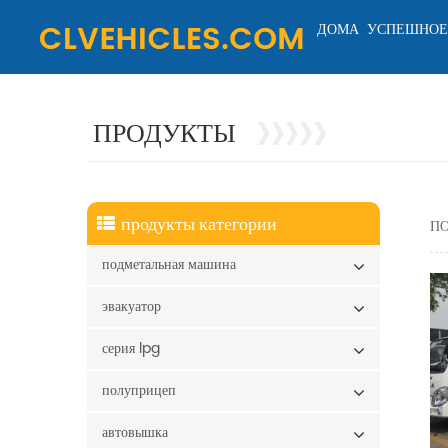
ДОМА
УСПЕШНОЕ
ПРОДУКТЫ
продукты категории
ПО
подметальная машина
эвакуатор
серия lpg
полуприцеп
автовышка