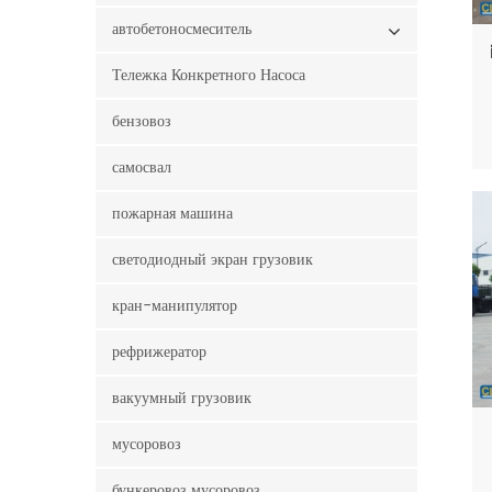
автобетоносмеситель
Тележка Конкретного Насоса
бензовоз
самосвал
пожарная машина
светодиодный экран грузовик
кран-манипулятор
рефрижератор
вакуумный грузовик
мусоровоз
бункеровоз мусоровоз