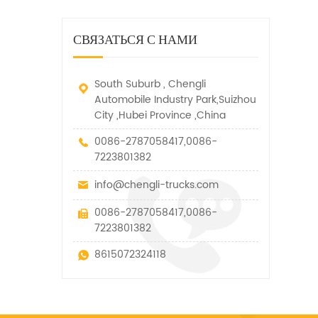
дорожно-спасательный
малых грузов, легковых
быстро убирается, отказ,
автомобиль. у него много
автомобилей и других
нелегальные и другие
функций, таких как подъем,
специальных транспортных
СВЯЗАТЬСЯ С НАМИ
транспортные средства.
вытягивание и подъем тяги.
средств, которые допускаются
в рамках технических
параметров этого вида
South Suburb , Chengli
Automobile Industry Park,Suizhou
City ,Hubei Province ,China
0086-2787058417,0086-
7223801382
info@chengli-trucks.com
0086-2787058417,0086-
7223801382
8615072324118