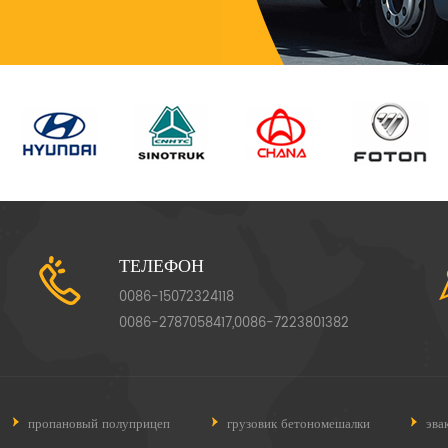
ТЕЛЕФОН
0086-15072324118
0086-2787058417,0086-7223801382
пропановый полуприцеп
грузовик бетономешалки
эва