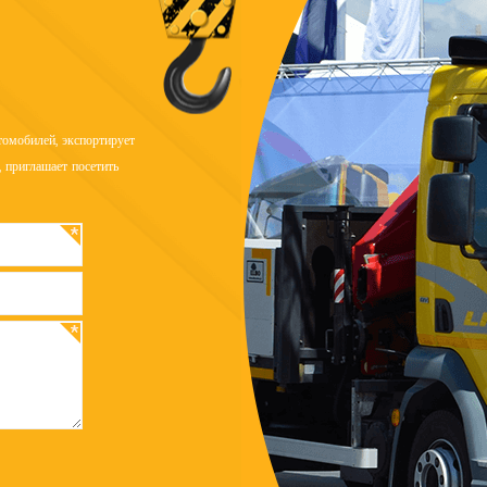
омобилей, экспортирует
 приглашает посетить