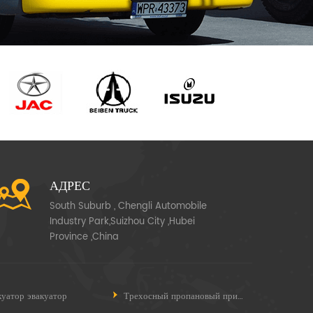
АДРЕС
South Suburb , Chengli Automobile
Industry Park,Suizhou City ,Hubei
Province ,China
куатор эвакуатор
Трехосный пропановый прицеп