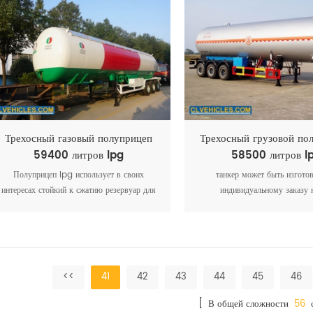
нужно хорошее качество и 
безопасность. у нас есть бо
десятилетний опыт, мы можем 
грузовик lpg
Трехосный газовый полуприцеп
Трехосный грузовой по
59400 литров lpg
58500 литров l
Полуприцеп lpg использует в своих
танкер может быть изгото
интересах стойкий к сжатию резервуар для
индивидуальному заказу 
транспортировки сжиженного, который
профессиональной командой т
является специальными транспортными
лучшими решениями и бес
средствами (например, пропан, пропилен,
покраской логотипа.
жидкий аммиак, жидкий азот, жидкий
водород, сжиженный природный газ, жидкий
<<
41
42
43
44
45
46
диоксид серы и так далее)
[ В общей сложности
56
с