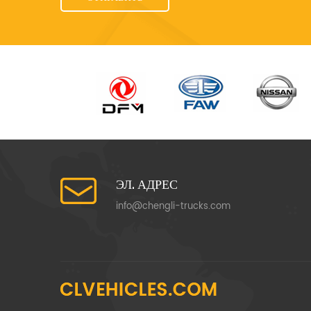
ЭЛ. АДРЕС
info@chengli-trucks.com