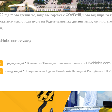
2 год — это третий год, когда мы боремся с COVID-19, и это год тигра по к
стливого нового года, пусть вы будете такими же динамичными, как тигр, спе
й,
ehicles.com команда.
предыдущий :
Клиент из Таиланда приезжает посетить Clvehicles.com
следующий :
Национальный день Китайской Народной Республики CL