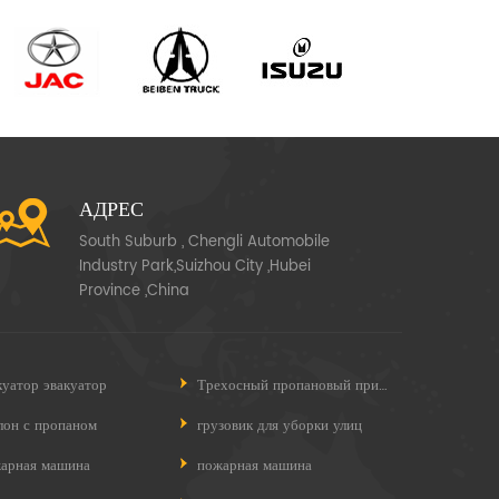
АДРЕС
South Suburb , Chengli Automobile
Industry Park,Suizhou City ,Hubei
Province ,China
куатор эвакуатор
Трехосный пропановый прицеп
лон с пропаном
грузовик для уборки улиц
арная машина
пожарная машина