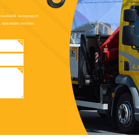
омобилей, экспортирует
 приглашает посетить