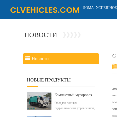
ДОМА
УСПЕШНОЕ
НОВОСТИ
С
Новости
НОВЫЕ ПРОДУКТЫ
до
Компактный мусоровоз HOWO LHD 4x2 160 л.с. 12 куб. м
наш
мы
Обладая полным
гидравлическим управлением,
зап
он включает в себя обратный
сп