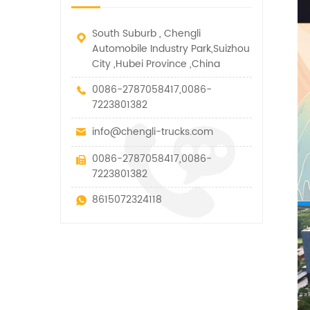
в рамках технических
параметров этого вида
South Suburb , Chengli
Automobile Industry Park,Suizhou
City ,Hubei Province ,China
0086-2787058417,0086-
7223801382
info@chengli-trucks.com
0086-2787058417,0086-
7223801382
8615072324118