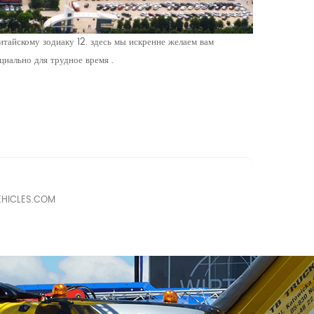
итайскому зодиаку 12. здесь мы искренне желаем вам
циально для трудное время .
VEHICLES.COM