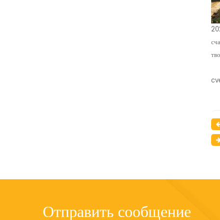
202
сча
тво
cv
Отправить сообщение