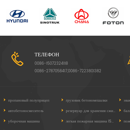
ТЕЛЕФОН
0086-15072324118
0086-2787058417,0086-7223801382
пропановый полуприцеп
грузовик бетономешалки
эва
автобетоносмеситель
резервуар для хранения сжиженного нефтяного газа
бал
уборочная машина
легкая пожарная машина ISUZU
пож